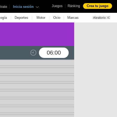
|
Juegos
Ránking
Crea tu juego
|
trate
Inicia sesión
|
|
|
|
logía
Deportes
Motor
Ocio
Marcas
06:00