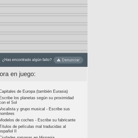
¿Has encontrado algún fallo?
ora en juego:
Capitales de Europa (también Eurasia)
Escribe los planetas según su proximidad
con el Sol
Vocalista y grupo musical - Escribe sus
nombres
Modelos de coches - Escribe su fabricante
Títulos de películas mal traducidas al
español II
Ciudades romanas en Hispania