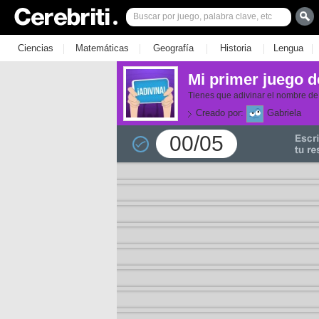
|
|
|
|
|
Ciencias
Matemáticas
Geografía
Historia
Lengua
Mi primer juego d
Tienes que adivinar el nombre de
Creado por:
Gabriela
00/05