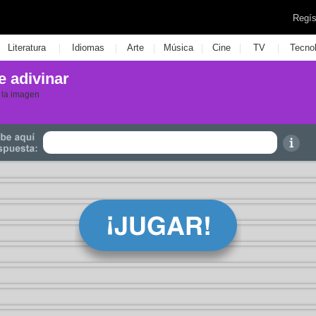
Regís
|
|
|
|
|
|
Literatura
Idiomas
Arte
Música
Cine
TV
Tecno
e adivinar
 la imagen