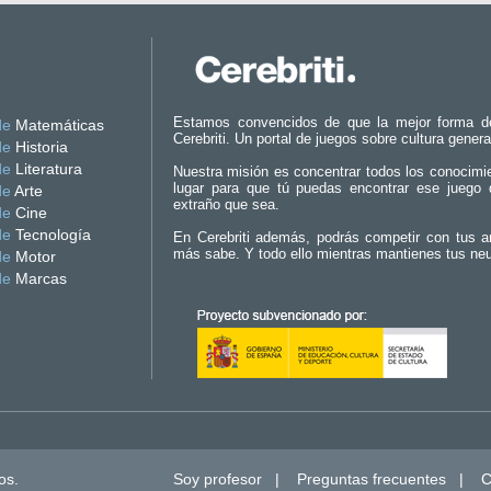
Estamos convencidos de que la mejor forma d
de
Matemáticas
Cerebriti. Un portal de juegos sobre cultura genera
de
Historia
de
Literatura
Nuestra misión es concentrar todos los conocimi
lugar para que tú puedas encontrar ese juego 
de
Arte
extraño que sea.
de
Cine
de
Tecnología
En Cerebriti además, podrás competir con tus a
más sabe. Y todo ello mientras mantienes tus ne
de
Motor
de
Marcas
os.
Soy profesor
|
Preguntas frecuentes
|
C