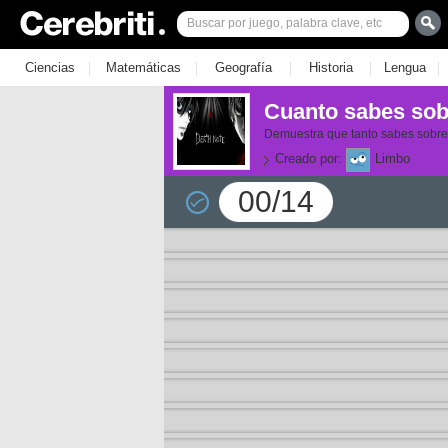
|
|
|
|
|
Ciencias
Matemáticas
Geografía
Historia
Lengua
Cuanto sabes sob
Demuestra que tanto sabes sobre
Creado por:
Limbo
00/14