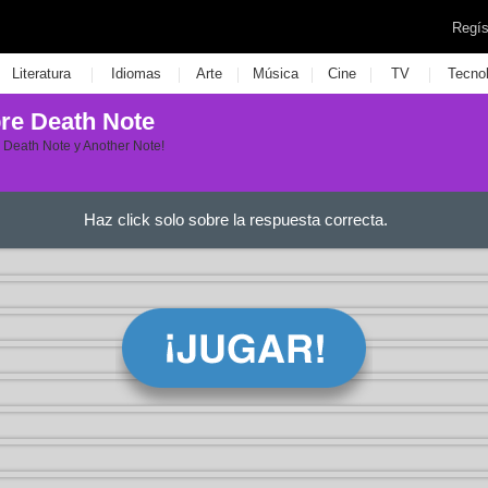
Regís
|
|
|
|
|
|
Literatura
Idiomas
Arte
Música
Cine
TV
Tecno
re Death Note
 Death Note y Another Note!
Haz click solo sobre la respuesta correcta.