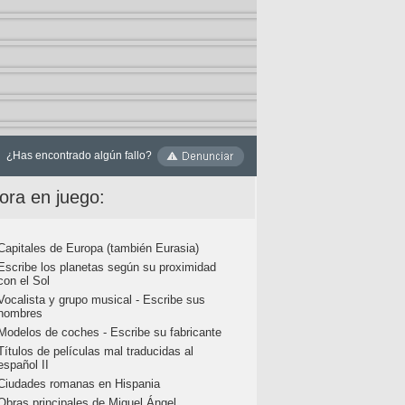
¿Has encontrado algún fallo?
ora en juego:
Capitales de Europa (también Eurasia)
Escribe los planetas según su proximidad
con el Sol
Vocalista y grupo musical - Escribe sus
nombres
Modelos de coches - Escribe su fabricante
Títulos de películas mal traducidas al
español II
Ciudades romanas en Hispania
Obras principales de Miguel Ángel