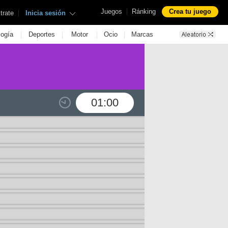
|
Juegos
Ránking
Crea tu juego
|
trate
Inicia sesión
|
|
|
|
logía
Deportes
Motor
Ocio
Marcas
01:00