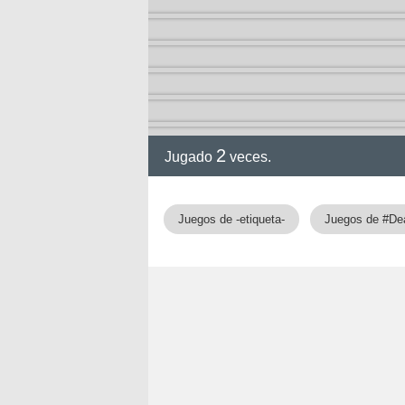
a
2
Jugado
veces.
Juegos de -etiqueta-
Juegos de #De