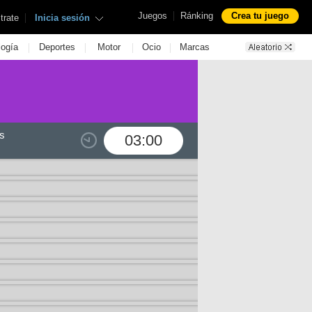
|
Juegos
Ránking
Crea tu juego
|
trate
Inicia sesión
|
|
|
|
logía
Deportes
Motor
Ocio
Marcas
s
03:00