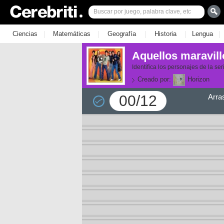
|
|
|
|
|
Ciencias
Matemáticas
Geografía
Historia
Lengua
Aquellos maravil
Identifica los personajes de la s
Creado por:
Horizon
00/12
Arra