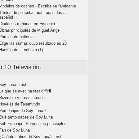
Modelos de coches - Escribe su fabricante
Títulos de películas mal traducidas al
español II
Ciudades romanas en Hispania
Obras principales de Miguel Ángel
Parejas de película
Elige las sumas cuyo resultado es 23
Huesos de la cabeza (1)
p 10 Televisión:
Soy Luna: Test
La que se avecina test difícil
Riverdale y sus misterios
Novelas de Telemundo
Personajes de Soy Luna 2
Qué tanto sabes de Soy Luna
Bob Esponja - Personajes principales
Fan de Soy Luna
¿Cuánto sabes de Soy Luna? Test