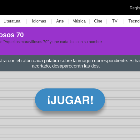
Regís
|
|
|
|
|
|
Literatura
Idiomas
Arte
Música
Cine
TV
Tecno
losos 70
erie "Aquellos maravillosos 70" y une cada foto con su nombre
stra con el ratón cada palabra sobre la imagen correspondiente. Si ha
acertado, desaparecerán las dos.