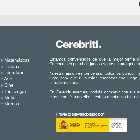
Estamos convencidos de que la mejor forma d
de
Matemáticas
Cerebriti. Un portal de juegos sobre cultura genera
de
Historia
de
Literatura
Nuestra misión es concentrar todos los conocimi
lugar para que tú puedas encontrar ese juego 
de
Arte
extraño que sea.
de
Cine
de
Tecnología
En Cerebriti además, podrás competir con tus a
más sabe. Y todo ello mientras mantienes tus ne
de
Motor
de
Marcas