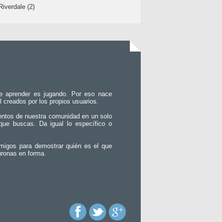
Riverdale (2)
e aprender es jugando. Por eso nace
l creados por los propios usuarios.
entos de nuestra comunidad en un solo
que buscas. Da igual lo específico o
migos para demostrar quién es el que
uronas en forma.