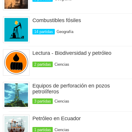
Combustibles fósiles
14 partidas
Geografía
Lectura - Biodiversidad y petróleo
2 partidas
Ciencias
Equipos de perforación en pozos
petrolíferos
3 partidas
Ciencias
Petróleo en Ecuador
1 partidas
Ciencias