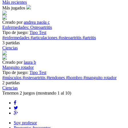
Más recientes
Más jugados
Creado por
andrea paola c
Enfermedades: Osteoartritis
Tipo de juego:
Tipo Test
#enfermedades
#articulaciones
#osteoartritis
#artritis
3 partidas
Ciencias
Creado por
laura b
Manguito rotador
Tipo de juego:
Tipo Test
#músculos
#osteoartritis
#tendones
#hombro
#manguito rotador
2 partidas
Ciencias
Tenemos
2 juegos
(mostrando 1 al 10)
Soy profesor
Preguntas frecuentes