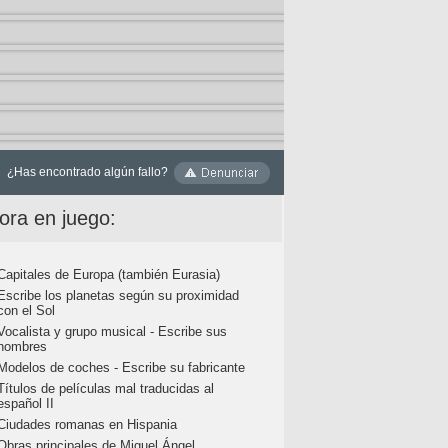
¿Has encontrado algún fallo?
ora en juego:
Capitales de Europa (también Eurasia)
Escribe los planetas según su proximidad
con el Sol
Vocalista y grupo musical - Escribe sus
nombres
Modelos de coches - Escribe su fabricante
Títulos de películas mal traducidas al
español II
Ciudades romanas en Hispania
Obras principales de Miguel Ángel