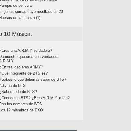
Parejas de película
Elige las sumas cuyo resultado es 23
Huesos de la cabeza (1)
p 10 Música:
¿Eres una A.R.M.Y verdadera?
Demuestra que eres una verdadera
A.R.M.Y
¿En realidad eres ARMY?
¿Qué integrante de BTS es?
¿Sabes lo que deberías saber de BTS?
Adivina de BTS
¿Sabes todo de BTS?
¿Conoces a BTS? ¿Eres A.R.M.Y. o fan?
Pon los nombres de BTS
Los 12 miembros de EXO