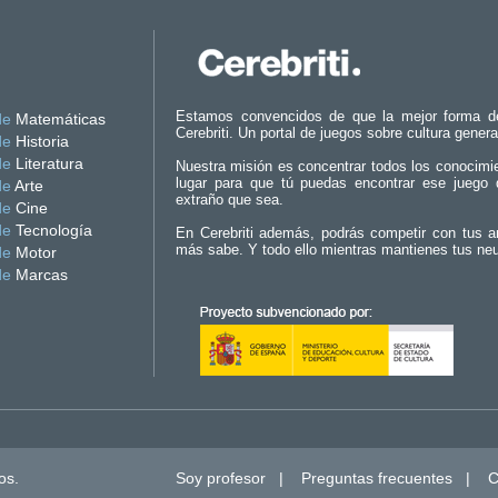
Estamos convencidos de que la mejor forma d
de
Matemáticas
Cerebriti. Un portal de juegos sobre cultura genera
de
Historia
de
Literatura
Nuestra misión es concentrar todos los conocimi
lugar para que tú puedas encontrar ese juego 
de
Arte
extraño que sea.
de
Cine
de
Tecnología
En Cerebriti además, podrás competir con tus a
más sabe. Y todo ello mientras mantienes tus ne
de
Motor
de
Marcas
os.
Soy profesor
|
Preguntas frecuentes
|
C