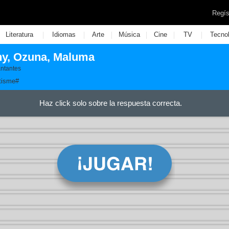
Regís
|
|
|
|
|
|
Literatura
Idiomas
Arte
Música
Cine
TV
Tecno
ny, Ozuna, Maluma
antantes
tisme#
Haz click solo sobre la respuesta correcta.