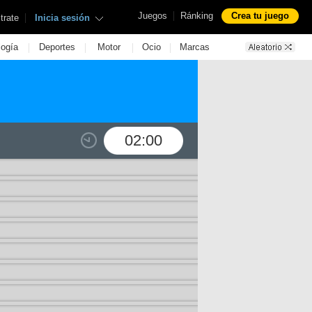
|
Juegos
Ránking
Crea tu juego
|
trate
Inicia sesión
|
|
|
|
logía
Deportes
Motor
Ocio
Marcas
02:00