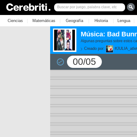
|
|
|
|
|
Ciencias
Matemáticas
Geografía
Historia
Lengua
Música: Bad Bun
Algunas preguntas sobre estos c
Creado por:
#JULIA_atle
00/05
11