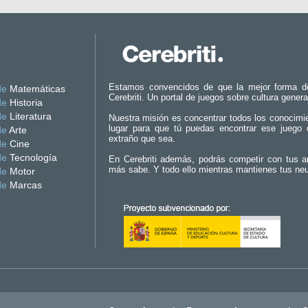
Estamos convencidos de que la mejor forma d
de
Matemáticas
Cerebriti. Un portal de juegos sobre cultura genera
de
Historia
de
Literatura
Nuestra misión es concentrar todos los conocimi
lugar para que tú puedas encontrar ese juego 
de
Arte
extraño que sea.
de
Cine
de
Tecnología
En Cerebriti además, podrás competir con tus a
más sabe. Y todo ello mientras mantienes tus ne
de
Motor
de
Marcas