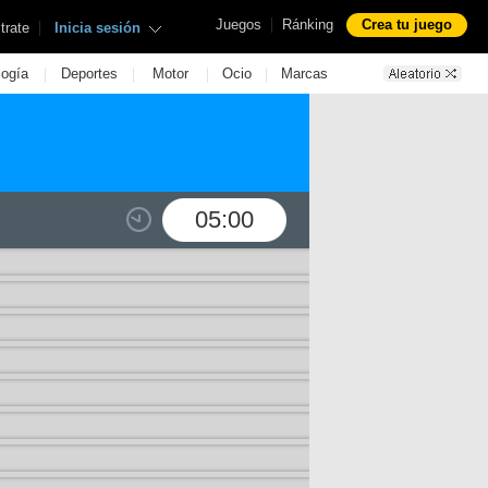
|
Juegos
Ránking
Crea tu juego
|
trate
Inicia sesión
|
|
|
|
logía
Deportes
Motor
Ocio
Marcas
05:00