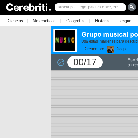
|
|
|
|
|
Ciencias
Matemáticas
Geografía
Historia
Lengua
Grupo musical po
Usa estas imágenes para descubri
Creado por:
Diego
00/17
11