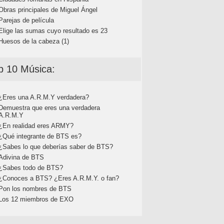
Obras principales de Miguel Ángel
Parejas de película
Elige las sumas cuyo resultado es 23
Huesos de la cabeza (1)
p 10 Música:
¿Eres una A.R.M.Y verdadera?
Demuestra que eres una verdadera
A.R.M.Y
¿En realidad eres ARMY?
¿Qué integrante de BTS es?
¿Sabes lo que deberías saber de BTS?
Adivina de BTS
¿Sabes todo de BTS?
¿Conoces a BTS? ¿Eres A.R.M.Y. o fan?
Pon los nombres de BTS
Los 12 miembros de EXO