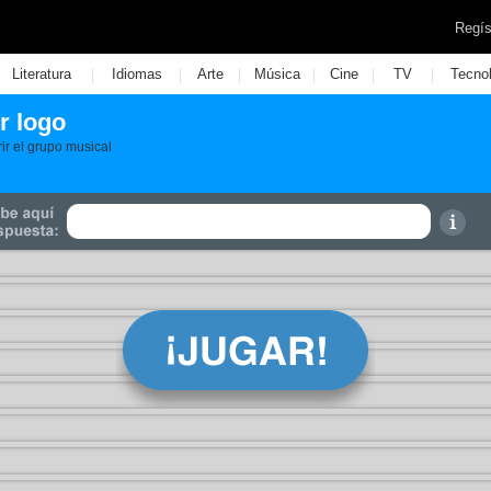
Regís
|
|
|
|
|
|
Literatura
Idiomas
Arte
Música
Cine
TV
Tecno
r logo
r el grupo musical