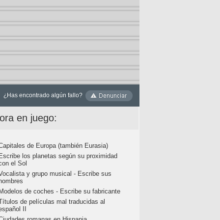
¿Has encontrado algún fallo?
ora en juego:
Capitales de Europa (también Eurasia)
Escribe los planetas según su proximidad
con el Sol
Vocalista y grupo musical - Escribe sus
nombres
Modelos de coches - Escribe su fabricante
Títulos de películas mal traducidas al
español II
Ciudades romanas en Hispania