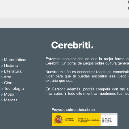
Estamos convencidos de que la mejor forma d
de
Matemáticas
Cerebriti. Un portal de juegos sobre cultura genera
de
Historia
de
Literatura
Nuestra misión es concentrar todos los conocimi
lugar para que tú puedas encontrar ese juego 
de
Arte
extraño que sea.
de
Cine
de
Tecnología
En Cerebriti además, podrás competir con tus a
más sabe. Y todo ello mientras mantienes tus ne
de
Motor
de
Marcas