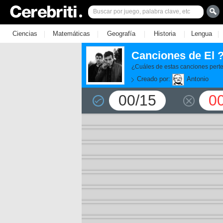
|
|
|
|
|
Ciencias
Matemáticas
Geografía
Historia
Lengua
Canciones de El ?
¿Cuáles de estas canciones perten
Creado por:
Antonio
00/15
0
11