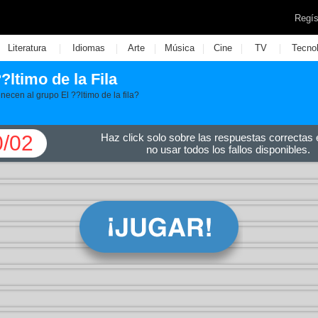
Regís
|
|
|
|
|
|
Literatura
Idiomas
Arte
Música
Cine
TV
Tecno
?ltimo de la Fila
ecen al grupo El ??ltimo de la fila?
0/02
Haz click solo sobre las respuestas correctas e
no usar todos los fallos disponibles.