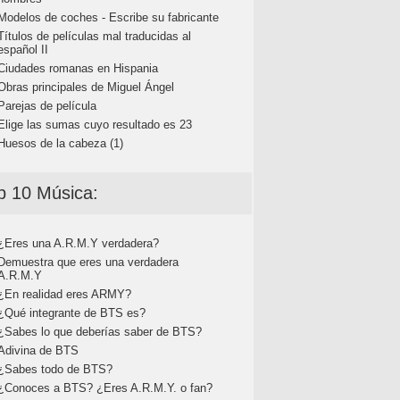
Modelos de coches - Escribe su fabricante
Títulos de películas mal traducidas al
español II
Ciudades romanas en Hispania
Obras principales de Miguel Ángel
Parejas de película
Elige las sumas cuyo resultado es 23
Huesos de la cabeza (1)
p 10 Música:
¿Eres una A.R.M.Y verdadera?
Demuestra que eres una verdadera
A.R.M.Y
¿En realidad eres ARMY?
¿Qué integrante de BTS es?
¿Sabes lo que deberías saber de BTS?
Adivina de BTS
¿Sabes todo de BTS?
¿Conoces a BTS? ¿Eres A.R.M.Y. o fan?