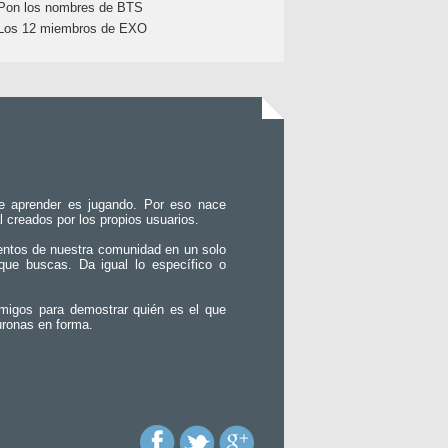
Pon los nombres de BTS
Los 12 miembros de EXO
e aprender es jugando. Por eso nace
l creados por los propios usuarios.
entos de nuestra comunidad en un solo
que buscas. Da igual lo específico o
migos para demostrar quién es el que
uronas en forma.