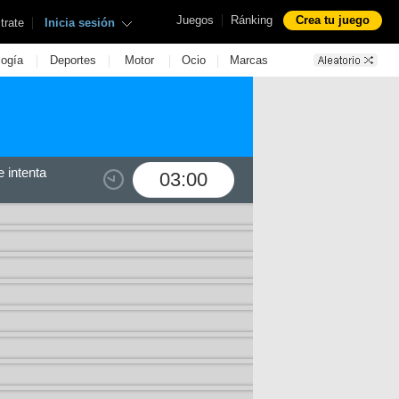
|
Juegos
Ránking
Crea tu juego
|
trate
Inicia sesión
|
|
|
|
logía
Deportes
Motor
Ocio
Marcas
 intenta
03:00