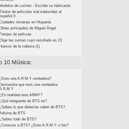
Modelos de coches - Escribe su fabricante
Títulos de películas mal traducidas al
español II
Ciudades romanas en Hispania
Obras principales de Miguel Ángel
Parejas de película
Elige las sumas cuyo resultado es 23
Huesos de la cabeza (1)
p 10 Música:
¿Eres una A.R.M.Y verdadera?
Demuestra que eres una verdadera
A.R.M.Y
¿En realidad eres ARMY?
¿Qué integrante de BTS es?
¿Sabes lo que deberías saber de BTS?
Adivina de BTS
¿Sabes todo de BTS?
¿Conoces a BTS? ¿Eres A.R.M.Y. o fan?