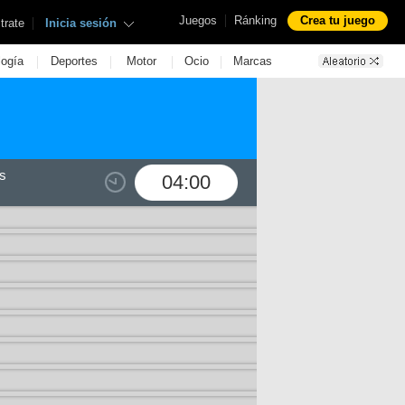
|
Juegos
Ránking
Crea tu juego
|
trate
Inicia sesión
|
|
|
|
logía
Deportes
Motor
Ocio
Marcas
s
04:00