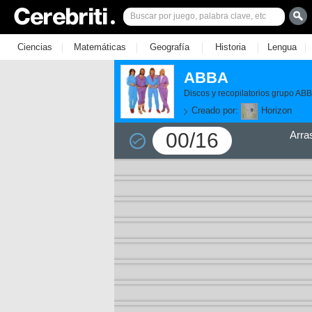
|
|
|
|
|
Ciencias
Matemáticas
Geografía
Historia
Lengua
ABBA
Discos y recopilatorios grupo AB
Creado por:
Horizon
00/16
Arra
11