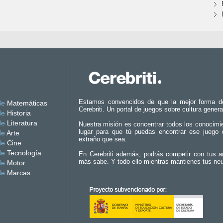
Estamos convencidos de que la mejor forma d
de
Matemáticas
Cerebriti. Un portal de juegos sobre cultura genera
de
Historia
de
Literatura
Nuestra misión es concentrar todos los conocimi
lugar para que tú puedas encontrar ese juego 
de
Arte
extraño que sea.
de
Cine
de
Tecnología
En Cerebriti además, podrás competir con tus a
más sabe. Y todo ello mientras mantienes tus ne
de
Motor
de
Marcas