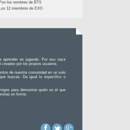
Pon los nombres de BTS
Los 12 miembros de EXO
e aprender es jugando. Por eso nace
l creados por los propios usuarios.
entos de nuestra comunidad en un solo
que buscas. Da igual lo específico o
migos para demostrar quién es el que
uronas en forma.