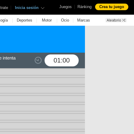
|
Juegos
Ránking
Crea tu juego
|
trate
Inicia sesión
|
|
|
|
logía
Deportes
Motor
Ocio
Marcas
 intenta
01:00