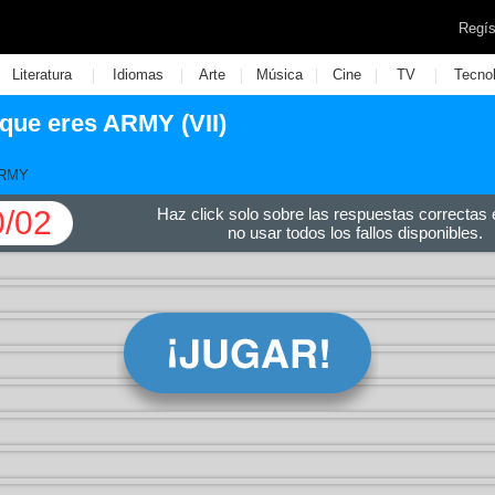
Regís
|
|
|
|
|
|
Literatura
Idiomas
Arte
Música
Cine
TV
Tecno
que eres ARMY (VII)
ARMY
0/02
Haz click solo sobre las respuestas correctas e
no usar todos los fallos disponibles.