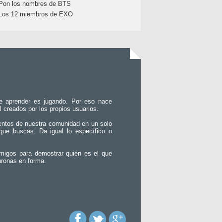
Pon los nombres de BTS
Los 12 miembros de EXO
e aprender es jugando. Por eso nace
l creados por los propios usuarios.
entos de nuestra comunidad en un solo
que buscas. Da igual lo específico o
migos para demostrar quién es el que
uronas en forma.