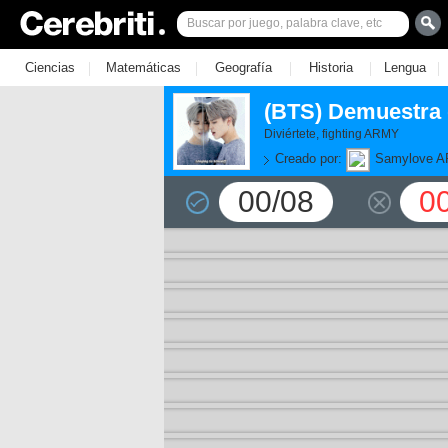
|
|
|
|
|
Ciencias
Matemáticas
Geografía
Historia
Lengua
(BTS) Demuestra 
Diviértete, fighting ARMY
Creado por:
Samylove 
00/08
0
11