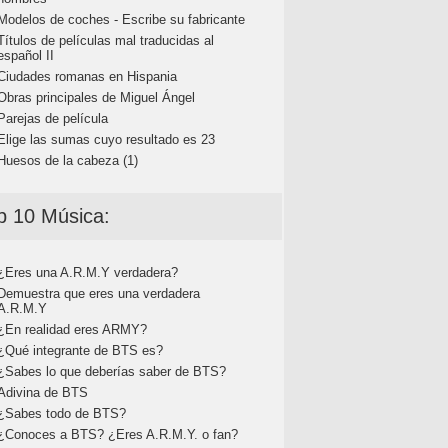
Modelos de coches - Escribe su fabricante
Títulos de películas mal traducidas al
español II
Ciudades romanas en Hispania
Obras principales de Miguel Ángel
Parejas de película
Elige las sumas cuyo resultado es 23
Huesos de la cabeza (1)
p 10 Música:
¿Eres una A.R.M.Y verdadera?
Demuestra que eres una verdadera
A.R.M.Y
¿En realidad eres ARMY?
¿Qué integrante de BTS es?
¿Sabes lo que deberías saber de BTS?
Adivina de BTS
¿Sabes todo de BTS?
¿Conoces a BTS? ¿Eres A.R.M.Y. o fan?