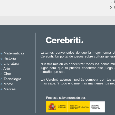
Estamos convencidos de que la mejor forma d
de
Matemáticas
Cerebriti. Un portal de juegos sobre cultura genera
de
Historia
de
Literatura
Nuestra misión es concentrar todos los conocimi
lugar para que tú puedas encontrar ese juego 
de
Arte
extraño que sea.
de
Cine
de
Tecnología
En Cerebriti además, podrás competir con tus a
más sabe. Y todo ello mientras mantienes tus ne
de
Motor
de
Marcas