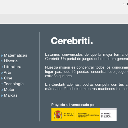
Estamos convencidos de que la mejor forma d
de
Matemáticas
Cerebriti. Un portal de juegos sobre cultura genera
de
Historia
de
Literatura
Nuestra misión es concentrar todos los conocimi
lugar para que tú puedas encontrar ese juego 
de
Arte
extraño que sea.
de
Cine
de
Tecnología
En Cerebriti además, podrás competir con tus a
más sabe. Y todo ello mientras mantienes tus ne
de
Motor
de
Marcas