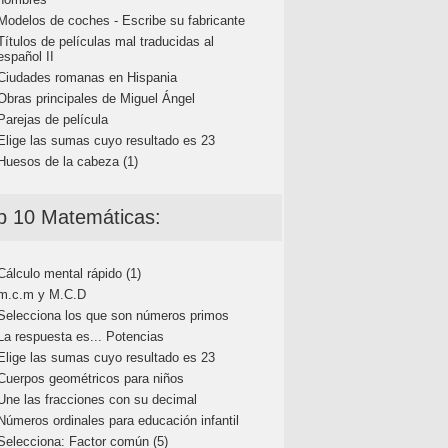
Modelos de coches - Escribe su fabricante
Títulos de películas mal traducidas al
español II
Ciudades romanas en Hispania
Obras principales de Miguel Ángel
Parejas de película
Elige las sumas cuyo resultado es 23
Huesos de la cabeza (1)
p 10 Matemáticas:
Cálculo mental rápido (1)
m.c.m y M.C.D
Selecciona los que son números primos
La respuesta es... Potencias
Elige las sumas cuyo resultado es 23
Cuerpos geométricos para niños
Une las fracciones con su decimal
Números ordinales para educación infantil
Selecciona: Factor común (5)