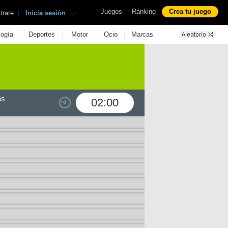
|
Juegos
Ránking
Crea tu juego
|
trate
Inicia sesión
|
|
|
|
logía
Deportes
Motor
Ocio
Marcas
as
02:00