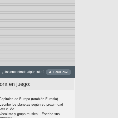
¿Has encontrado algún fallo?
ora en juego:
Capitales de Europa (también Eurasia)
Escribe los planetas según su proximidad
con el Sol
Vocalista y grupo musical - Escribe sus
nombres