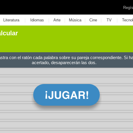
Regís
|
|
|
|
|
|
Literatura
Idiomas
Arte
Música
Cine
TV
Tecno
lcular
astra con el ratón cada palabra sobre su pareja correspondiente. Si h
acertado, desaparecerán las dos.