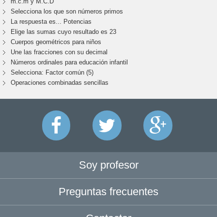
m.c.m y M.C.D
Selecciona los que son números primos
La respuesta es... Potencias
Elige las sumas cuyo resultado es 23
Cuerpos geométricos para niños
Une las fracciones con su decimal
Números ordinales para educación infantil
Selecciona: Factor común (5)
Operaciones combinadas sencillas
Soy profesor
Preguntas frecuentes