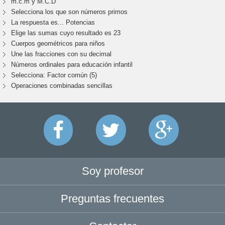
m.c.m y M.C.D
Selecciona los que son números primos
La respuesta es... Potencias
Elige las sumas cuyo resultado es 23
Cuerpos geométricos para niños
Une las fracciones con su decimal
Números ordinales para educación infantil
Selecciona: Factor común (5)
Operaciones combinadas sencillas
Soy profesor
Preguntas frecuentes