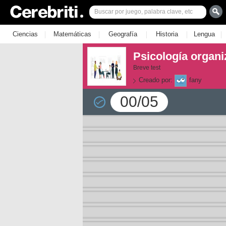
|
|
|
|
|
Ciencias
Matemáticas
Geografía
Historia
Lengua
Psicología organi
Breve test
Creado por:
fany
00/05
la 1
la 2