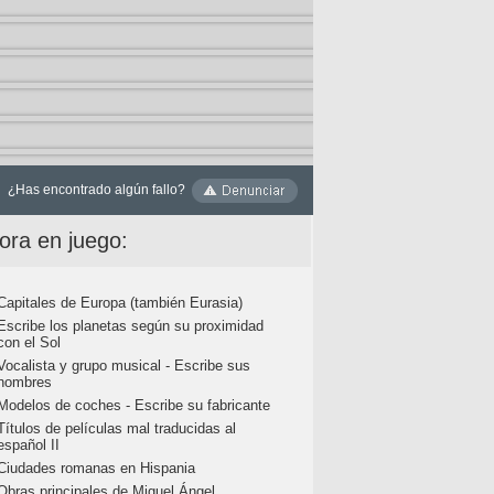
¿Has encontrado algún fallo?
ora en juego:
Capitales de Europa (también Eurasia)
Escribe los planetas según su proximidad
con el Sol
Vocalista y grupo musical - Escribe sus
nombres
Modelos de coches - Escribe su fabricante
Títulos de películas mal traducidas al
español II
Ciudades romanas en Hispania
Obras principales de Miguel Ángel