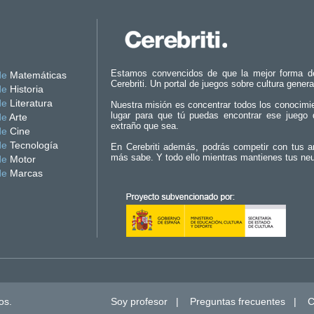
Estamos convencidos de que la mejor forma d
de
Matemáticas
Cerebriti. Un portal de juegos sobre cultura genera
de
Historia
de
Literatura
Nuestra misión es concentrar todos los conocimi
lugar para que tú puedas encontrar ese juego 
de
Arte
extraño que sea.
de
Cine
de
Tecnología
En Cerebriti además, podrás competir con tus a
más sabe. Y todo ello mientras mantienes tus ne
de
Motor
de
Marcas
os.
Soy profesor
|
Preguntas frecuentes
|
C