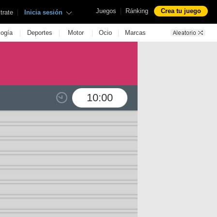
|
Juegos
Ránking
Crea tu juego
|
trate
Inicia sesión
|
|
|
|
logía
Deportes
Motor
Ocio
Marcas
10:00