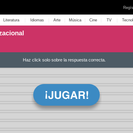
Regís
|
|
|
|
|
|
Literatura
Idiomas
Arte
Música
Cine
TV
Tecno
zacional
Haz click solo sobre la respuesta correcta.