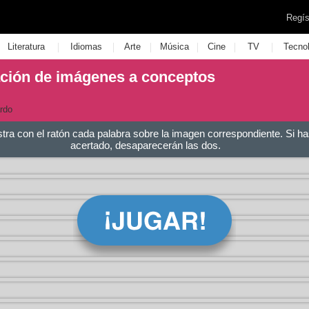
Regís
|
|
|
|
|
|
Literatura
Idiomas
Arte
Música
Cine
TV
Tecno
ación de imágenes a conceptos
rdo
stra con el ratón cada palabra sobre la imagen correspondiente. Si ha
acertado, desaparecerán las dos.