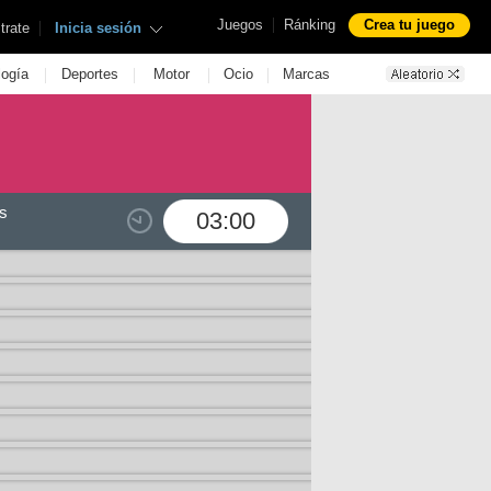
|
Juegos
Ránking
Crea tu juego
|
trate
Inicia sesión
|
|
|
|
logía
Deportes
Motor
Ocio
Marcas
s
03:00