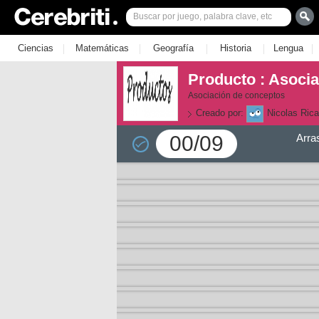
|
|
|
|
|
Ciencias
Matemáticas
Geografía
Historia
Lengua
Producto : Asoci
Asociación de conceptos
Creado por:
Nicolas Rica
00/09
Arra
la 1
la 2