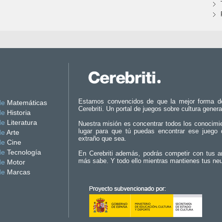
Estamos convencidos de que la mejor forma d
de
Matemáticas
Cerebriti. Un portal de juegos sobre cultura genera
de
Historia
de
Literatura
Nuestra misión es concentrar todos los conocimi
lugar para que tú puedas encontrar ese juego 
de
Arte
extraño que sea.
de
Cine
de
Tecnología
En Cerebriti además, podrás competir con tus a
más sabe. Y todo ello mientras mantienes tus ne
de
Motor
de
Marcas