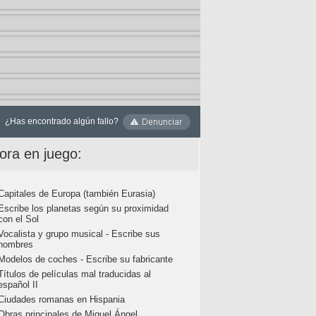
¿Has encontrado algún fallo?
ora en juego:
Capitales de Europa (también Eurasia)
Escribe los planetas según su proximidad
con el Sol
Vocalista y grupo musical - Escribe sus
nombres
Modelos de coches - Escribe su fabricante
Títulos de películas mal traducidas al
español II
Ciudades romanas en Hispania
Obras principales de Miguel Ángel