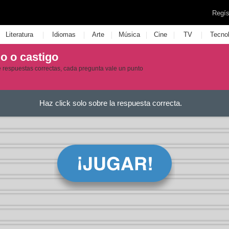
Regís
|
|
|
|
|
|
Literatura
Idiomas
Arte
Música
Cine
TV
Tecno
o o castigo
e respuestas correctas, cada pregunta vale un punto
Haz click solo sobre la respuesta correcta.