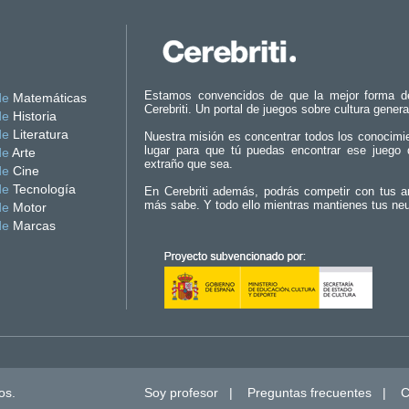
Estamos convencidos de que la mejor forma d
de
Matemáticas
Cerebriti. Un portal de juegos sobre cultura genera
de
Historia
de
Literatura
Nuestra misión es concentrar todos los conocimi
lugar para que tú puedas encontrar ese juego 
de
Arte
extraño que sea.
de
Cine
de
Tecnología
En Cerebriti además, podrás competir con tus a
más sabe. Y todo ello mientras mantienes tus ne
de
Motor
de
Marcas
os.
Soy profesor
|
Preguntas frecuentes
|
C