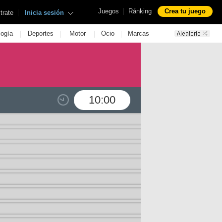
|
Juegos
Ránking
Crea tu juego
|
trate
Inicia sesión
|
|
|
|
logía
Deportes
Motor
Ocio
Marcas
10:00