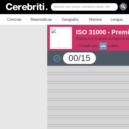
|
|
|
|
|
Ciencias
Matemáticas
Geografía
Historia
Lengua
ISO 31000 - Premi
Acierta con tu grupo la mayoria d
Creado por:
yulian
00/15
la 1
la 2