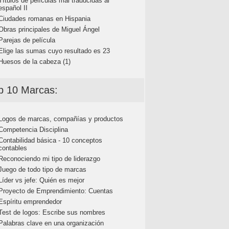
Títulos de películas mal traducidas al
español II
Ciudades romanas en Hispania
Obras principales de Miguel Ángel
Parejas de película
Elige las sumas cuyo resultado es 23
Huesos de la cabeza (1)
p 10 Marcas:
Logos de marcas, compañías y productos
Competencia Disciplina
Contabilidad básica - 10 conceptos
contables
Reconociendo mi tipo de liderazgo
Juego de todo tipo de marcas
Líder vs jefe: Quién es mejor
Proyecto de Emprendimiento: Cuentas
Espíritu emprendedor
Test de logos: Escribe sus nombres
Palabras clave en una organización