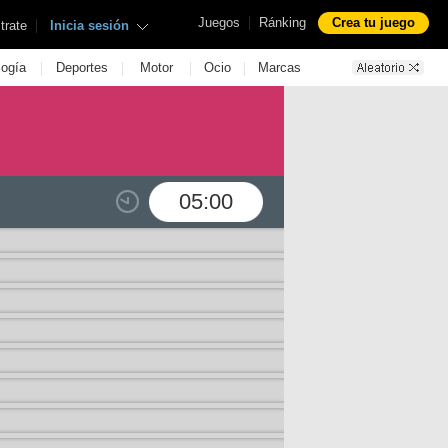
|
Juegos
Ránking
Crea tu juego
|
trate
Inicia sesión
|
|
|
|
logía
Deportes
Motor
Ocio
Marcas
05:00