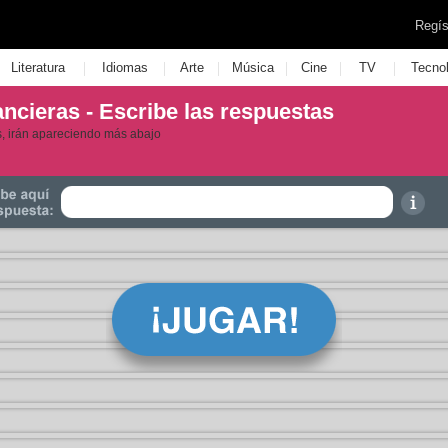
Regís
|
|
|
|
|
|
Literatura
Idiomas
Arte
Música
Cine
TV
Tecno
ncieras - Escribe las respuestas
as, irán apareciendo más abajo