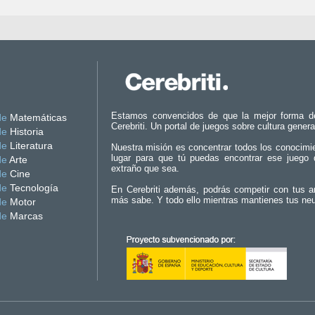
Estamos convencidos de que la mejor forma d
de
Matemáticas
Cerebriti. Un portal de juegos sobre cultura genera
de
Historia
de
Literatura
Nuestra misión es concentrar todos los conocimi
lugar para que tú puedas encontrar ese juego 
de
Arte
extraño que sea.
de
Cine
de
Tecnología
En Cerebriti además, podrás competir con tus a
más sabe. Y todo ello mientras mantienes tus ne
de
Motor
de
Marcas