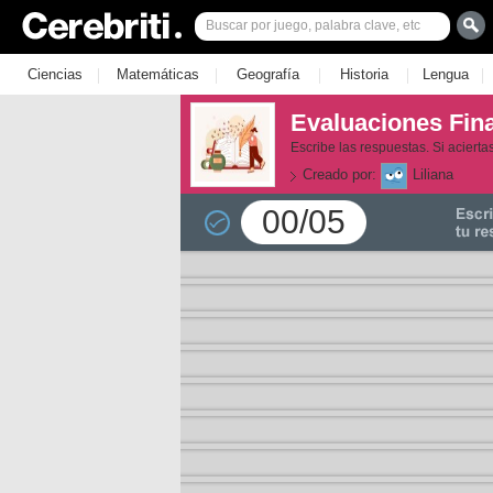
|
|
|
|
|
Ciencias
Matemáticas
Geografía
Historia
Lengua
Evaluaciones Fina
Escribe las respuestas. Si aciert
Creado por:
Liliana
00/05
la 1
la 2