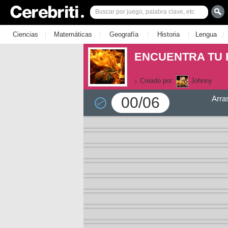
|
|
|
|
|
Ciencias
Matemáticas
Geografía
Historia
Lengua
ENCUENTRA TU 
Creado por:
Johnny
00/06
Arra
la 1
la 2