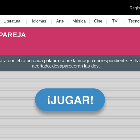
Regís
|
|
|
|
|
|
Literatura
Idiomas
Arte
Música
Cine
TV
Tecno
PAREJA
stra con el ratón cada palabra sobre la imagen correspondiente. Si ha
acertado, desaparecerán las dos.