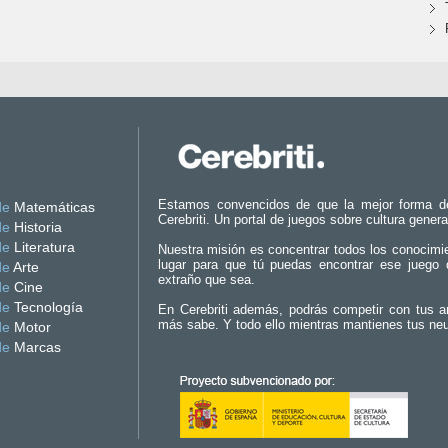
Estamos convencidos de que la mejor forma d
de
Matemáticas
Cerebriti. Un portal de juegos sobre cultura genera
de
Historia
de
Literatura
Nuestra misión es concentrar todos los conocimi
lugar para que tú puedas encontrar ese juego 
de
Arte
extraño que sea.
de
Cine
de
Tecnología
En Cerebriti además, podrás competir con tus a
más sabe. Y todo ello mientras mantienes tus ne
de
Motor
de
Marcas