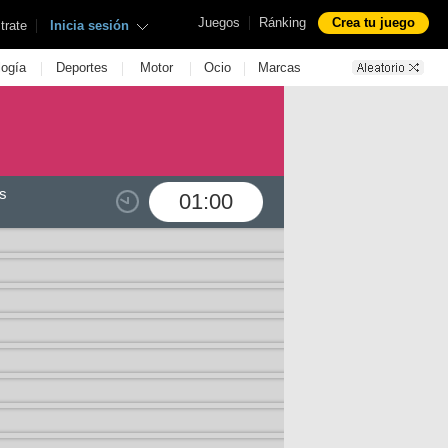
|
Juegos
Ránking
Crea tu juego
|
trate
Inicia sesión
|
|
|
|
logía
Deportes
Motor
Ocio
Marcas
s
01:00