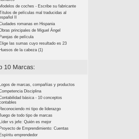
Modelos de coches - Escribe su fabricante
Títulos de películas mal traducidas al
español II
Ciudades romanas en Hispania
Obras principales de Miguel Ángel
Parejas de película
Elige las sumas cuyo resultado es 23
Huesos de la cabeza (1)
p 10 Marcas:
Logos de marcas, compañías y productos
Competencia Disciplina
Contabilidad básica - 10 conceptos
contables
Reconociendo mi tipo de liderazgo
Juego de todo tipo de marcas
Líder vs jefe: Quién es mejor
Proyecto de Emprendimiento: Cuentas
Espíritu emprendedor