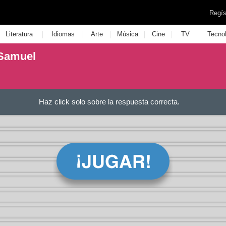
Regís
|
|
|
|
|
|
Literatura
Idiomas
Arte
Música
Cine
TV
Tecno
 Samuel
Haz click solo sobre la respuesta correcta.