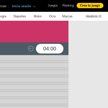
|
Juegos
Ránking
Crea tu juego
|
trate
Inicia sesión
|
|
|
|
logía
Deportes
Motor
Ocio
Marcas
04:00