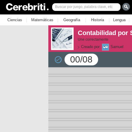
|
|
|
|
|
Ciencias
Matemáticas
Geografía
Historia
Lengua
Contabilidad por
Une correctamente
Creado por:
Samuel
00/08