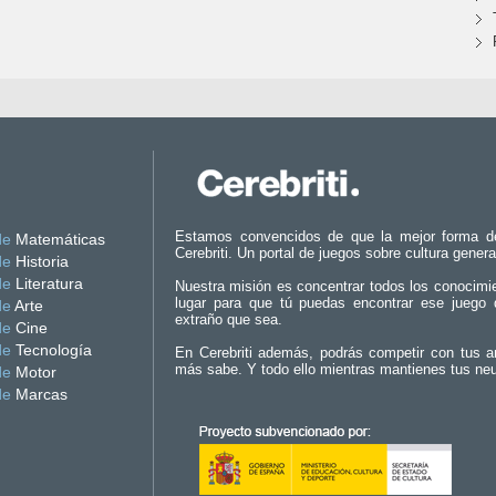
Estamos convencidos de que la mejor forma d
de
Matemáticas
Cerebriti. Un portal de juegos sobre cultura genera
de
Historia
de
Literatura
Nuestra misión es concentrar todos los conocimi
lugar para que tú puedas encontrar ese juego 
de
Arte
extraño que sea.
de
Cine
de
Tecnología
En Cerebriti además, podrás competir con tus a
más sabe. Y todo ello mientras mantienes tus ne
de
Motor
de
Marcas