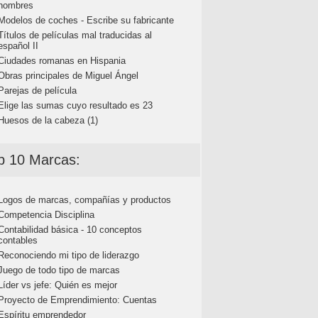
nombres
Modelos de coches - Escribe su fabricante
Títulos de películas mal traducidas al
español II
Ciudades romanas en Hispania
Obras principales de Miguel Ángel
Parejas de película
Elige las sumas cuyo resultado es 23
Huesos de la cabeza (1)
p 10 Marcas:
Logos de marcas, compañías y productos
Competencia Disciplina
Contabilidad básica - 10 conceptos
contables
Reconociendo mi tipo de liderazgo
Juego de todo tipo de marcas
Líder vs jefe: Quién es mejor
Proyecto de Emprendimiento: Cuentas
Espíritu emprendedor