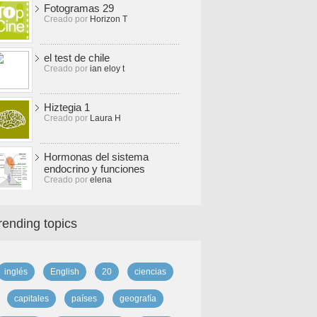
Fotogramas 29
Creado por
Horizon T
el test de chile
Creado por
ian eloy t
Hiztegia 1
Creado por
Laura H
Hormonas del sistema
endocrino y funciones
Creado por
elena
rending topics
inglés
English
20
ciencias
capitales
países
geografía