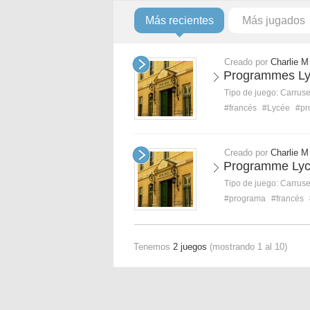
Más recientes
Más jugados
Creado por
Charlie M
Programmes Lyc
Tipo de juego:
Carruse
#francés
#Lycée
#pr
Creado por
Charlie M
Programme Lycé
Tipo de juego:
Carruse
#programa
#francés
Tenemos
2 juegos
(mostrando 1 al 10)