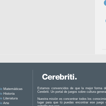
Estamos convencidos de que la mejor forma d
de
Matemáticas
Cerebriti. Un portal de juegos sobre cultura genera
de
Historia
de
Literatura
Nuestra misión es concentrar todos los conocimi
lugar para que tú puedas encontrar ese juego 
de
Arte
extraño que sea.