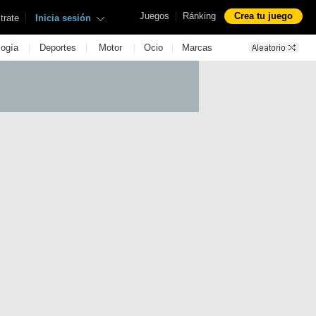
|
Juegos
Ránking
Crea tu juego
|
trate
Inicia sesión
|
|
|
|
logía
Deportes
Motor
Ocio
Marcas