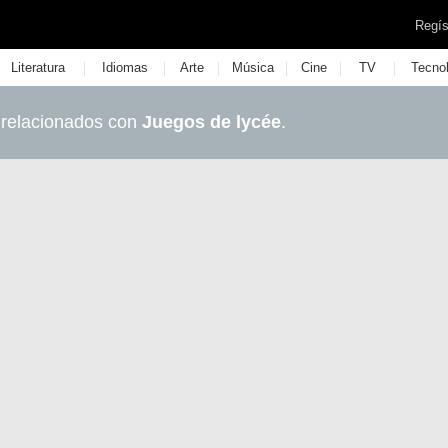
Regís
|
|
|
|
|
|
Literatura
Idiomas
Arte
Música
Cine
TV
Tecno
 relacionados con
Juegos de lycée
.