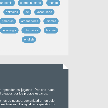
anatomía
cuerpo humano
mundo
animales
de
vocabulario
palabras
ordenadores
idiomas
tecnología
informática
historia
english
e aprender es jugando. Por eso nace
l creados por los propios usuarios.
entos de nuestra comunidad en un solo
que buscas. Da igual lo específico o