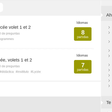
Ah
Idiomas
ée volet 1 et 2
8
l de preguntas
partidas
ogrammes
Idiomas
e, volets 1 et 2
7
l de preguntas
partidas
#didáctica
#insitituto
#Lycée
Te