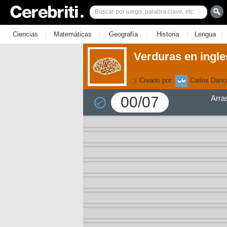
|
|
|
|
|
Ciencias
Matemáticas
Geografía
Historia
Lengua
Verduras en ingle
Creado por:
Carlos Danc
00/07
Arra