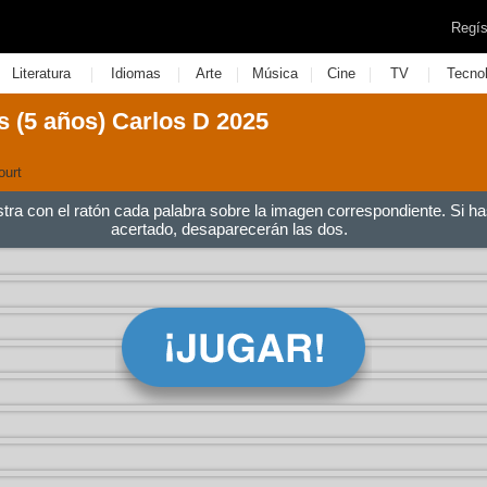
Regís
|
|
|
|
|
|
Literatura
Idiomas
Arte
Música
Cine
TV
Tecno
s (5 años) Carlos D 2025
ourt
stra con el ratón cada palabra sobre la imagen correspondiente. Si ha
acertado, desaparecerán las dos.