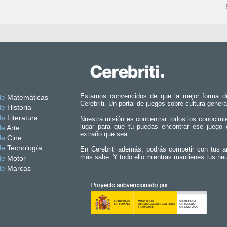
Estamos convencidos de que la mejor forma d
de
Matemáticas
Cerebriti. Un portal de juegos sobre cultura genera
de
Historia
de
Literatura
Nuestra misión es concentrar todos los conocimi
lugar para que tú puedas encontrar ese juego 
de
Arte
extraño que sea.
de
Cine
de
Tecnología
En Cerebriti además, podrás competir con tus a
más sabe. Y todo ello mientras mantienes tus ne
de
Motor
de
Marcas