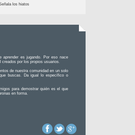
Señala los hiatos
e aprender es jugando. Por eso nace
l creados por los propios usuarios.
entos de nuestra comunidad en un solo
que buscas. Da igual lo específico o
migos para demostrar quién es el que
uronas en forma.