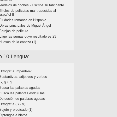
Modelos de coches - Escribe su fabricante
Títulos de películas mal traducidas al
español II
Ciudades romanas en Hispania
Obras principales de Miguel Ángel
Parejas de película
Elige las sumas cuyo resultado es 23
Huesos de la cabeza (1)
p 10 Lengua:
Ortografía: mp-mb-nv
Sustantivos, adjetivos y verbos
G, gu, gü
Busca las palabras agudas
Busca las palabras esdrújulas
Detección de palabras agudas
Ortografía (B - V)
Sujeto y predicado (1)
Diptongos e hiatos