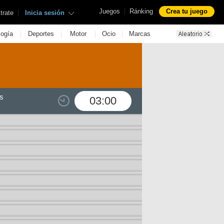
|
Juegos
Ránking
Crea tu juego
|
trate
Inicia sesión
|
|
|
|
logía
Deportes
Motor
Ocio
Marcas
s
03:00