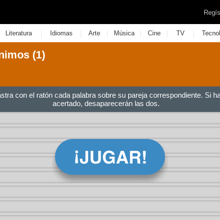
Regís
|
|
|
|
|
|
Literatura
Idiomas
Arte
Música
Cine
TV
Tecno
nimos (1)
astra con el ratón cada palabra sobre su pareja correspondiente. Si h
acertado, desaparecerán las dos.