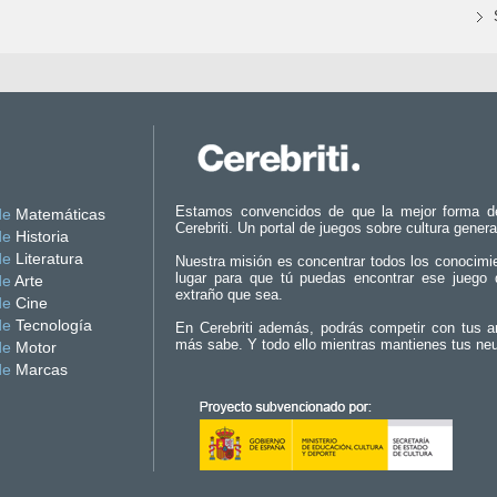
Estamos convencidos de que la mejor forma d
de
Matemáticas
Cerebriti. Un portal de juegos sobre cultura genera
de
Historia
de
Literatura
Nuestra misión es concentrar todos los conocimi
lugar para que tú puedas encontrar ese juego 
de
Arte
extraño que sea.
de
Cine
de
Tecnología
En Cerebriti además, podrás competir con tus a
más sabe. Y todo ello mientras mantienes tus ne
de
Motor
de
Marcas