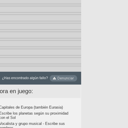
¿Has encontrado algún fallo?
ora en juego:
Capitales de Europa (también Eurasia)
Escribe los planetas según su proximidad
con el Sol
Vocalista y grupo musical - Escribe sus
nombres