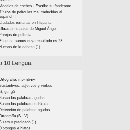
Modelos de coches - Escribe su fabricante
Títulos de películas mal traducidas al
español II
Ciudades romanas en Hispania
Obras principales de Miguel Ángel
Parejas de película
Elige las sumas cuyo resultado es 23
Huesos de la cabeza (1)
p 10 Lengua:
Ortografía: mp-mb-nv
Sustantivos, adjetivos y verbos
G, gu, gü
Busca las palabras agudas
Busca las palabras esdrújulas
Detección de palabras agudas
Ortografía (B - V)
Sujeto y predicado (1)
Diptongos e hiatos