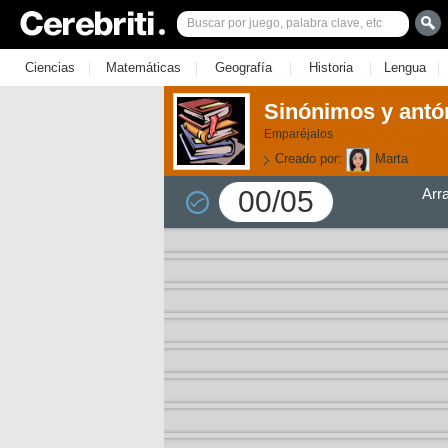
|
|
|
|
|
Ciencias
Matemáticas
Geografía
Historia
Lengua
Sinónimos y antó
Emparéjalos
Creado por:
Marta
00/05
Arr