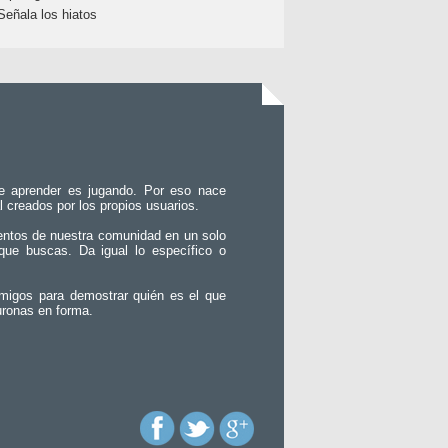
Señala los hiatos
e aprender es jugando. Por eso nace
l creados por los propios usuarios.
entos de nuestra comunidad en un solo
que buscas. Da igual lo específico o
migos para demostrar quién es el que
uronas en forma.