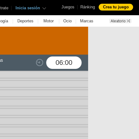
|
Juegos
Ránking
Crea tu juego
|
trate
Inicia sesión
|
|
|
|
logía
Deportes
Motor
Ocio
Marcas
as
06:00