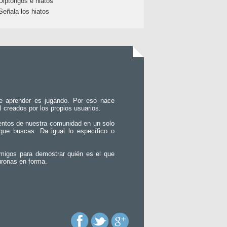
Diptongos e hiatos
Señala los hiatos
e aprender es jugando. Por eso nace
l creados por los propios usuarios.
entos de nuestra comunidad en un solo
que buscas. Da igual lo específico o
migos para demostrar quién es el que
uronas en forma.