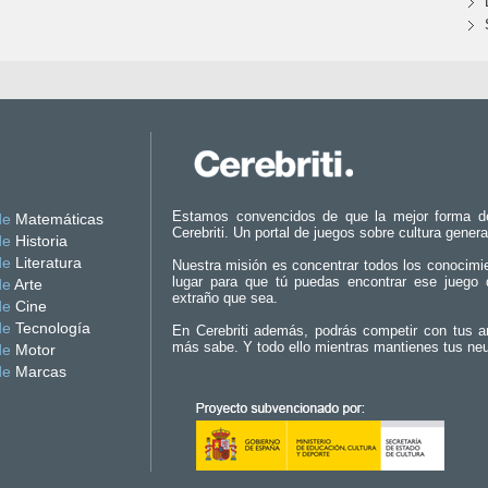
Estamos convencidos de que la mejor forma d
de
Matemáticas
Cerebriti. Un portal de juegos sobre cultura genera
de
Historia
de
Literatura
Nuestra misión es concentrar todos los conocimi
lugar para que tú puedas encontrar ese juego 
de
Arte
extraño que sea.
de
Cine
de
Tecnología
En Cerebriti además, podrás competir con tus a
más sabe. Y todo ello mientras mantienes tus ne
de
Motor
de
Marcas