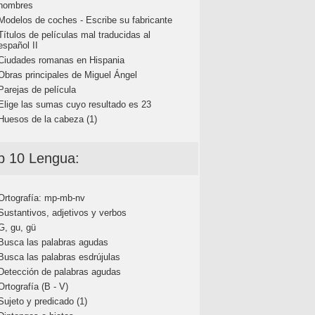
nombres
Modelos de coches - Escribe su fabricante
Títulos de películas mal traducidas al
español II
Ciudades romanas en Hispania
Obras principales de Miguel Ángel
Parejas de película
Elige las sumas cuyo resultado es 23
Huesos de la cabeza (1)
p 10 Lengua:
Ortografía: mp-mb-nv
Sustantivos, adjetivos y verbos
G, gu, gü
Busca las palabras agudas
Busca las palabras esdrújulas
Detección de palabras agudas
Ortografía (B - V)
Sujeto y predicado (1)