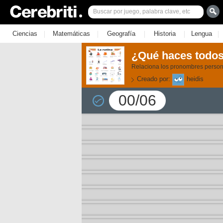
|
|
|
|
|
Ciencias
Matemáticas
Geografía
Historia
Lengua
¿Qué haces todos
Relaciona los pronombres persona
Creado por:
heidis
00/06