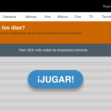
Regís
|
|
|
|
|
|
Literatura
Idiomas
Arte
Música
Cine
TV
Tecno
 los días?
les la conjugación de los verbos reflexivos correspondiente
Haz click solo sobre la respuesta correcta.