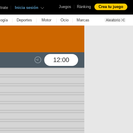
|
Juegos
Ránking
Crea tu juego
|
trate
Inicia sesión
|
|
|
|
logía
Deportes
Motor
Ocio
Marcas
12:00