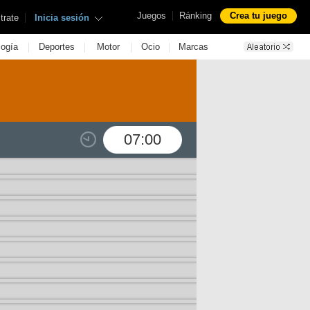
|
Juegos
Ránking
Crea tu juego
|
trate
Inicia sesión
|
|
|
|
logía
Deportes
Motor
Ocio
Marcas
07:00