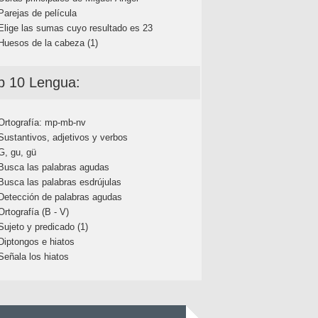
Parejas de película
Elige las sumas cuyo resultado es 23
Huesos de la cabeza (1)
p 10 Lengua:
Ortografía: mp-mb-nv
Sustantivos, adjetivos y verbos
G, gu, gü
Busca las palabras agudas
Busca las palabras esdrújulas
Detección de palabras agudas
Ortografía (B - V)
Sujeto y predicado (1)
Diptongos e hiatos
Señala los hiatos