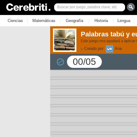
|
|
|
|
|
Ciencias
Matemáticas
Geografía
Historia
Lengua
Palabras tabú y 
Este juego nos ayudará a aplicar l
Creado por:
Ana
00/05