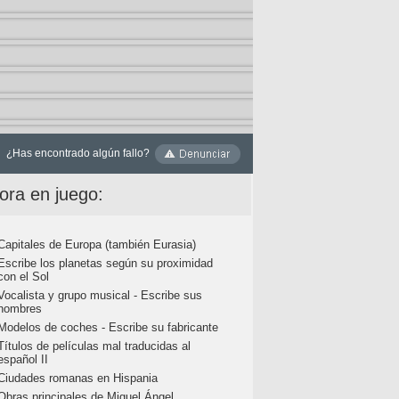
¿Has encontrado algún fallo?
ora en juego:
Capitales de Europa (también Eurasia)
Escribe los planetas según su proximidad
con el Sol
Vocalista y grupo musical - Escribe sus
nombres
Modelos de coches - Escribe su fabricante
Títulos de películas mal traducidas al
español II
Ciudades romanas en Hispania
Obras principales de Miguel Ángel