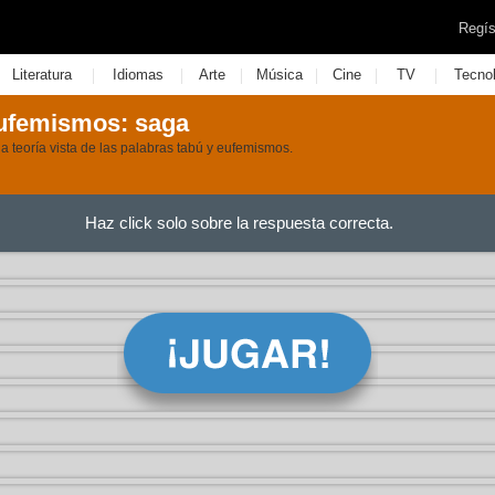
Regís
|
|
|
|
|
|
Literatura
Idiomas
Arte
Música
Cine
TV
Tecno
eufemismos: saga
a teoría vista de las palabras tabú y eufemismos.
Haz click solo sobre la respuesta correcta.