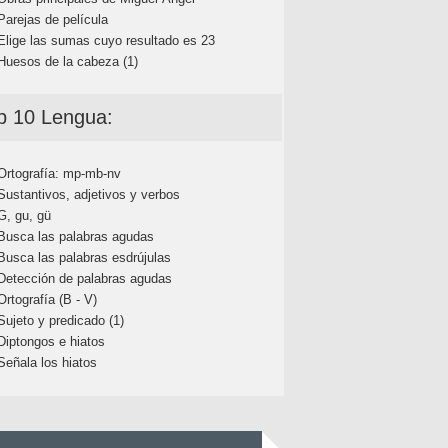
Parejas de película
Elige las sumas cuyo resultado es 23
Huesos de la cabeza (1)
p 10 Lengua:
Ortografía: mp-mb-nv
Sustantivos, adjetivos y verbos
G, gu, gü
Busca las palabras agudas
Busca las palabras esdrújulas
Detección de palabras agudas
Ortografía (B - V)
Sujeto y predicado (1)
Diptongos e hiatos
Señala los hiatos