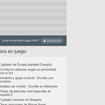
¿Has encontrado algún fallo?
ora en juego:
Capitales de Europa (también Eurasia)
Escribe los planetas según su proximidad
con el Sol
Vocalista y grupo musical - Escribe sus
nombres
Modelos de coches - Escribe su fabricante
Títulos de películas mal traducidas al
español II
Ciudades romanas en Hispania
Obras principales de Miguel Ángel