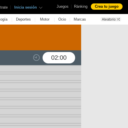
|
Juegos
Ránking
Crea tu juego
|
trate
Inicia sesión
|
|
|
|
logía
Deportes
Motor
Ocio
Marcas
02:00