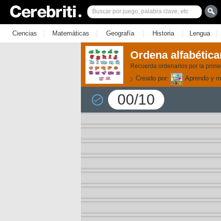
|
|
|
|
|
Ciencias
Matemáticas
Geografía
Historia
Lengua
Ordena alfabética
Recuerda ordenarlos por la primer
Creado por:
Aprendo y me
00/10