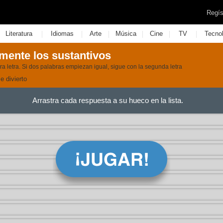
Regís
|
|
|
|
|
|
Literatura
Idiomas
Arte
Música
Cine
TV
Tecno
mente los sustantivos
a letra. Si dos palabras empiezan igual, sigue con la segunda letra
 divierto
Arrastra cada respuesta a su hueco en la lista.