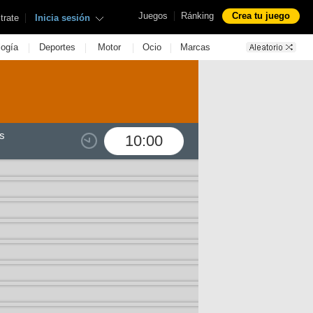
|
Juegos
Ránking
Crea tu juego
|
trate
Inicia sesión
|
|
|
|
logía
Deportes
Motor
Ocio
Marcas
s
10:00