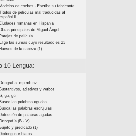
Modelos de coches - Escribe su fabricante
Títulos de películas mal traducidas al
español II
Ciudades romanas en Hispania
Obras principales de Miguel Ángel
Parejas de película
Elige las sumas cuyo resultado es 23
Huesos de la cabeza (1)
p 10 Lengua:
Ortografía: mp-mb-nv
Sustantivos, adjetivos y verbos
G, gu, gü
Busca las palabras agudas
Busca las palabras esdrújulas
Detección de palabras agudas
Ortografía (B - V)
Sujeto y predicado (1)
Diptongos e hiatos