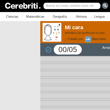
|
|
|
|
|
Ciencias
Matemáticas
Geografía
Historia
Lengua
Mi cara
Identifica las partes de la cara
Creado por:
Mercedes
00/05
Arra