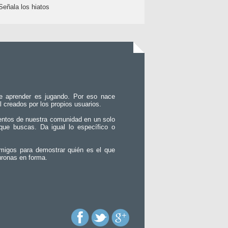
Señala los hiatos
e aprender es jugando. Por eso nace
l creados por los propios usuarios.
entos de nuestra comunidad en un solo
que buscas. Da igual lo específico o
migos para demostrar quién es el que
uronas en forma.