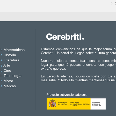
Estamos convencidos de que la mejor forma d
de
Matemáticas
Cerebriti. Un portal de juegos sobre cultura genera
de
Historia
de
Literatura
Nuestra misión es concentrar todos los conocimi
lugar para que tú puedas encontrar ese juego 
de
Arte
extraño que sea.
de
Cine
de
Tecnología
En Cerebriti además, podrás competir con tus a
más sabe. Y todo ello mientras mantienes tus ne
de
Motor
de
Marcas