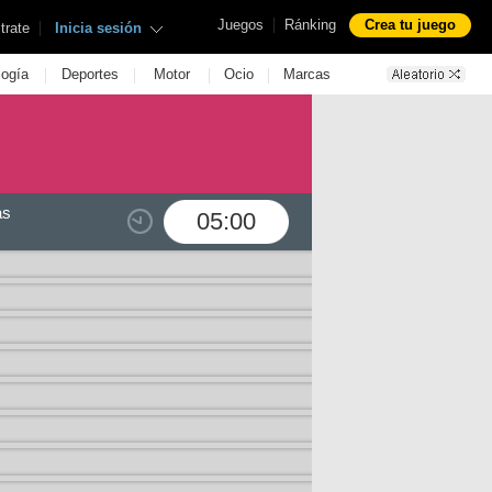
|
Juegos
Ránking
Crea tu juego
|
trate
Inicia sesión
|
|
|
|
logía
Deportes
Motor
Ocio
Marcas
as
05:00