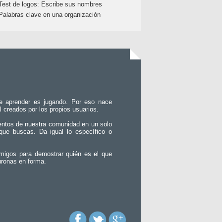
Test de logos: Escribe sus nombres
Palabras clave en una organización
e aprender es jugando. Por eso nace
l creados por los propios usuarios.
entos de nuestra comunidad en un solo
que buscas. Da igual lo específico o
migos para demostrar quién es el que
uronas en forma.