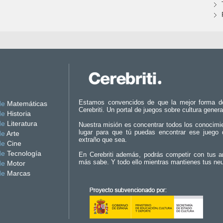
Estamos convencidos de que la mejor forma d
de
Matemáticas
Cerebriti. Un portal de juegos sobre cultura genera
de
Historia
de
Literatura
Nuestra misión es concentrar todos los conocimi
lugar para que tú puedas encontrar ese juego 
de
Arte
extraño que sea.
de
Cine
de
Tecnología
En Cerebriti además, podrás competir con tus a
más sabe. Y todo ello mientras mantienes tus ne
de
Motor
de
Marcas