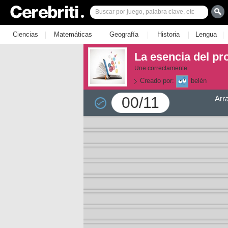
|
|
|
|
|
Ciencias
Matemáticas
Geografía
Historia
Lengua
La esencia del pr
Une correctamente
Creado por:
belén
00/11
Arr
la 1
la 2