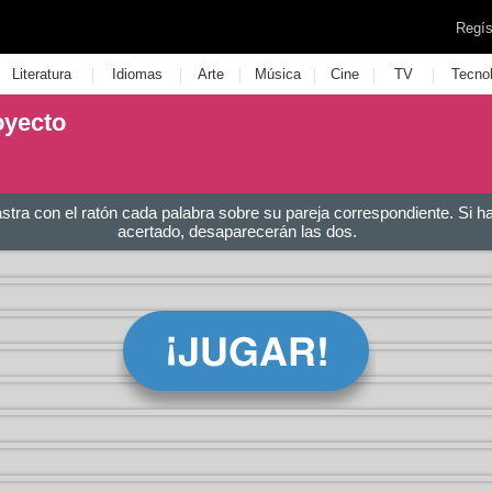
Regís
|
|
|
|
|
|
Literatura
Idiomas
Arte
Música
Cine
TV
Tecno
oyecto
astra con el ratón cada palabra sobre su pareja correspondiente. Si h
acertado, desaparecerán las dos.