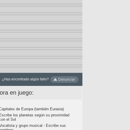
¿Has encontrado algún fallo?
ora en juego:
Capitales de Europa (también Eurasia)
Escribe los planetas según su proximidad
con el Sol
Vocalista y grupo musical - Escribe sus
nombres