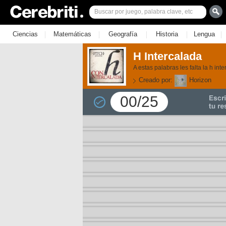
|
|
|
|
|
Ciencias
Matemáticas
Geografía
Historia
Lengua
H Intercalada
A estas palabras les falta la h in
Creado por:
Horizon
00/25