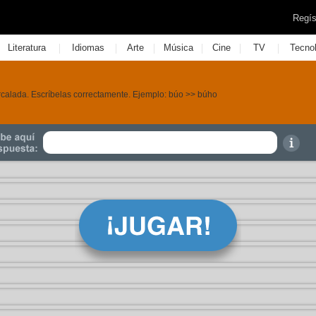
Regís
|
|
|
|
|
|
Literatura
Idiomas
Arte
Música
Cine
TV
Tecno
tercalada. Escríbelas correctamente. Ejemplo: búo >> búho