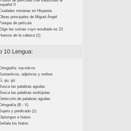
Títulos de películas mal traducidas al
español II
Ciudades romanas en Hispania
Obras principales de Miguel Ángel
Parejas de película
Elige las sumas cuyo resultado es 23
Huesos de la cabeza (1)
p 10 Lengua:
Ortografía: mp-mb-nv
Sustantivos, adjetivos y verbos
G, gu, gü
Busca las palabras agudas
Busca las palabras esdrújulas
Detección de palabras agudas
Ortografía (B - V)
Sujeto y predicado (1)
Diptongos e hiatos
Señala los hiatos