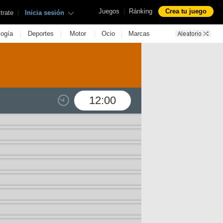
|
Juegos
Ránking
Crea tu juego
|
trate
Inicia sesión
|
|
|
|
logía
Deportes
Motor
Ocio
Marcas
12:00