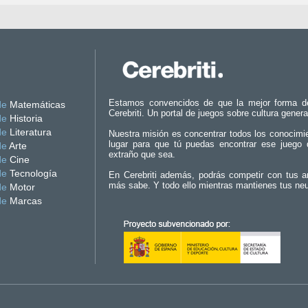
Estamos convencidos de que la mejor forma d
de
Matemáticas
Cerebriti. Un portal de juegos sobre cultura genera
de
Historia
de
Literatura
Nuestra misión es concentrar todos los conocimi
lugar para que tú puedas encontrar ese juego 
de
Arte
extraño que sea.
de
Cine
de
Tecnología
En Cerebriti además, podrás competir con tus a
más sabe. Y todo ello mientras mantienes tus ne
de
Motor
de
Marcas