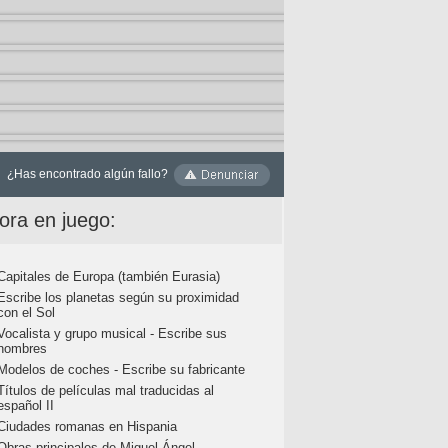
¿Has encontrado algún fallo?
ora en juego:
Capitales de Europa (también Eurasia)
Escribe los planetas según su proximidad
con el Sol
Vocalista y grupo musical - Escribe sus
nombres
Modelos de coches - Escribe su fabricante
Títulos de películas mal traducidas al
español II
Ciudades romanas en Hispania
Obras principales de Miguel Ángel