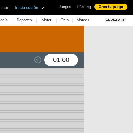
|
Juegos
Ránking
Crea tu juego
|
trate
Inicia sesión
|
|
|
|
logía
Deportes
Motor
Ocio
Marcas
01:00