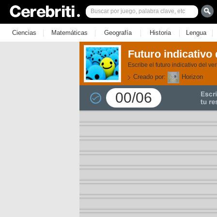
|
|
|
|
|
Ciencias
Matemáticas
Geografía
Historia
Lengua
Futuro indicativo 
Escribe el futuro indicativo del v
Creado por:
Horizon
00/06