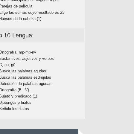
Parejas de película
Elige las sumas cuyo resultado es 23
Huesos de la cabeza (1)
p 10 Lengua:
Ortografía: mp-mb-nv
Sustantivos, adjetivos y verbos
G, gu, gü
Busca las palabras agudas
Busca las palabras esdrújulas
Detección de palabras agudas
Ortografía (B - V)
Sujeto y predicado (1)
Diptongos e hiatos
Señala los hiatos