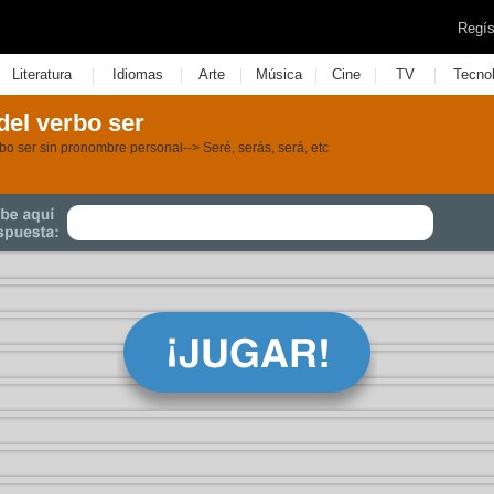
Regís
|
|
|
|
|
|
Literatura
Idiomas
Arte
Música
Cine
TV
Tecno
del verbo ser
erbo ser sin pronombre personal--> Seré, serás, será, etc