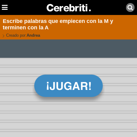
Escribe palabras que empiecen con la M y
terminen con la A
Creado por:
Andrea