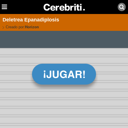
Deletrea Epanadiplosis
Creado por:
Horizon