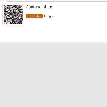
Juntapalabras
8 partidas
Lengua