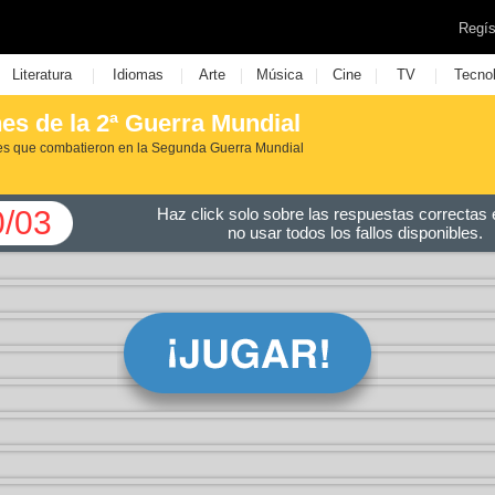
Regís
|
|
|
|
|
|
Literatura
Idiomas
Arte
Música
Cine
TV
Tecno
es de la 2ª Guerra Mundial
nes que combatieron en la Segunda Guerra Mundial
0/03
Haz click solo sobre las respuestas correctas e
no usar todos los fallos disponibles.