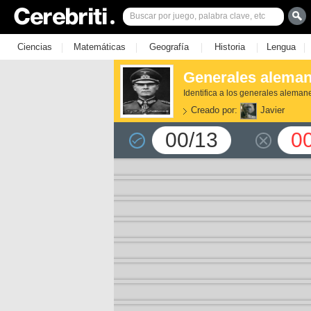
|
|
|
|
|
Ciencias
Matemáticas
Geografía
Historia
Lengua
Generales aleman
Identifica a los generales alema
Creado por:
Javier
00/13
0