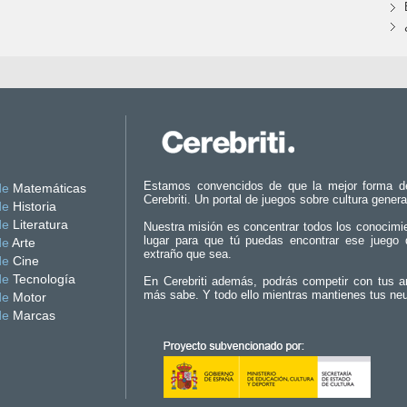
Estamos convencidos de que la mejor forma d
de
Matemáticas
Cerebriti. Un portal de juegos sobre cultura genera
de
Historia
de
Literatura
Nuestra misión es concentrar todos los conocimi
lugar para que tú puedas encontrar ese juego 
de
Arte
extraño que sea.
de
Cine
de
Tecnología
En Cerebriti además, podrás competir con tus a
más sabe. Y todo ello mientras mantienes tus ne
de
Motor
de
Marcas