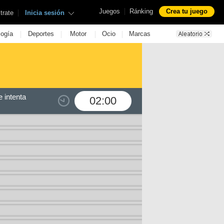
|
Juegos
Ránking
Crea tu juego
|
trate
Inicia sesión
|
|
|
|
logía
Deportes
Motor
Ocio
Marcas
 intenta
02:00