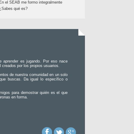
En el SEAB me formo integralmente
¿Sabes qué es?
e aprender es jugando. Por eso nace
l creados por los propios usuarios.
entos de nuestra comunidad en un solo
que buscas. Da igual lo específico o
migos para demostrar quién es el que
uronas en forma.