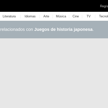
Regís
|
|
|
|
|
|
Literatura
Idiomas
Arte
Música
Cine
TV
Tecno
 relacionados con
Juegos de historia japonesa
.