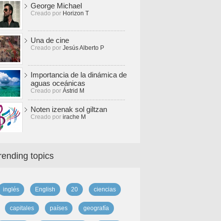
George Michael
Creado por
Horizon T
Una de cine
Creado por
Jesús Alberto P
Importancia de la dinámica de
aguas oceánicas
Creado por
Ástrid M
Noten izenak sol giltzan
Creado por
irache M
rending topics
inglés
English
20
ciencias
capitales
países
geografía