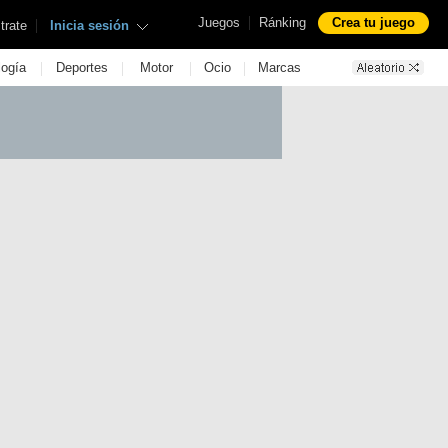
|
Juegos
Ránking
Crea tu juego
|
trate
Inicia sesión
|
|
|
|
logía
Deportes
Motor
Ocio
Marcas