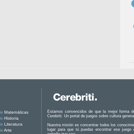
Estamos convencidos de que la mejor forma d
de
Matemáticas
Cerebriti. Un portal de juegos sobre cultura genera
de
Historia
de
Literatura
Nuestra misión es concentrar todos los conocimi
lugar para que tú puedas encontrar ese juego 
de
Arte
extraño que sea.