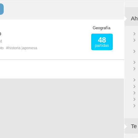
Ah
Geografía
o
48
st
partidas
oto
#historia japonesa
Te