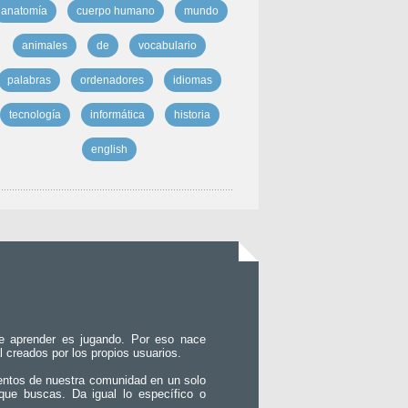
anatomía
cuerpo humano
mundo
animales
de
vocabulario
palabras
ordenadores
idiomas
tecnología
informática
historia
english
e aprender es jugando. Por eso nace
l creados por los propios usuarios.
entos de nuestra comunidad en un solo
que buscas. Da igual lo específico o