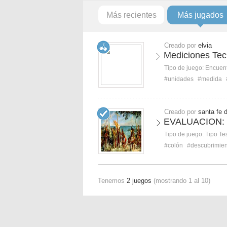
Más recientes
Más jugados
Creado por
elvia
Mediciones Tec
Tipo de juego:
Encuent
#unidades
#medida
Creado por
santa fe 
EVALUACION: E
Tipo de juego:
Tipo Te
#colón
#descubrimien
Tenemos
2 juegos
(mostrando 1 al 10)