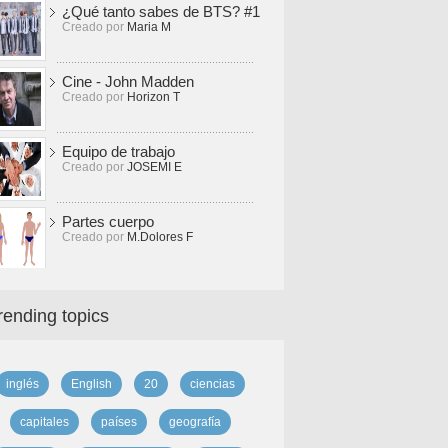
¿Qué tanto sabes de BTS? #1
Creado por
Maria M
Cine - John Madden
Creado por
Horizon T
Equipo de trabajo
Creado por
JOSEMI E
Partes cuerpo
Creado por
M.Dolores F
rending topics
inglés
English
20
ciencias
capitales
países
geografía