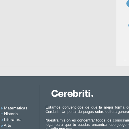
Estamos convencidos de que la mejor forma d
de
Matemáticas
Cerebriti. Un portal de juegos sobre cultura genera
de
Historia
de
Literatura
Nuestra misión es concentrar todos los conocimi
lugar para que tú puedas encontrar ese juego 
de
Arte
extraño que sea.