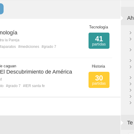
Ah
Tecnología
nología
41
ra la Pareja
partidas
#aparatos
#mediciones
#grado 7
de caguan
Historia
l Descubrimiento de América
30
st
partidas
to
#grado 7
#IER santa fe
Te