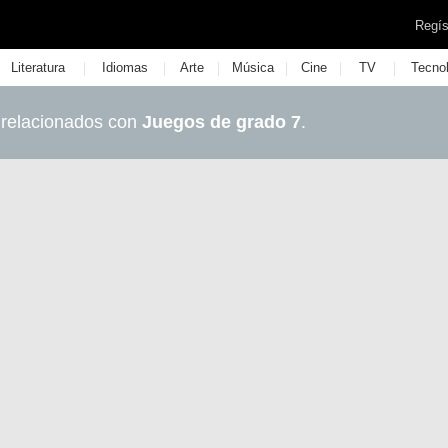
Regís
|
|
|
|
|
|
Literatura
Idiomas
Arte
Música
Cine
TV
Tecno
 relacionados con
Juegos de grado 7
.