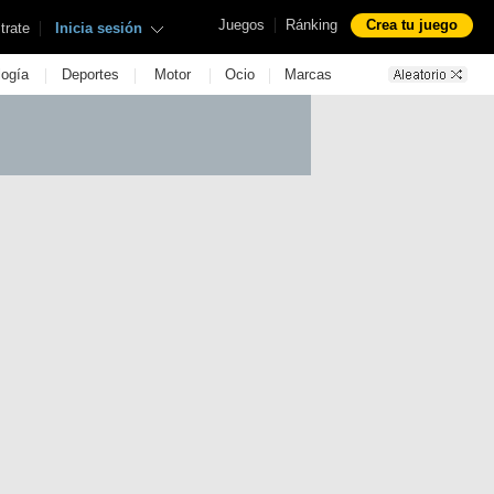
|
Juegos
Ránking
Crea tu juego
|
trate
Inicia sesión
|
|
|
|
logía
Deportes
Motor
Ocio
Marcas