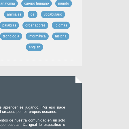
anatomía
cuerpo humano
mundo
animales
de
vocabulario
palabras
ordenadores
idiomas
tecnología
informática
historia
english
e aprender es jugando. Por eso nace
l creados por los propios usuarios.
entos de nuestra comunidad en un solo
que buscas. Da igual lo específico o