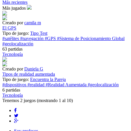
Más recientes
Más jugados
Creado por
camila m
El GPS
Tipo de juego:
Tipo Test
#satélites
#navegación
#GPS
#Sistema de Posicionamiento Global
#geolocalización
63 partidas
Tecnología
Creado por
Daniela G
Tipos de realidad aumentada
Tipo de juego:
Encuentra la Pareja
#dispositivos
#realidad
#Realidad Aumentada
#geolocalización
6 partidas
Tecnología
Tenemos
2 juegos
(mostrando 1 al 10)
Soy profesor