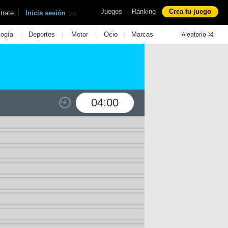
|
Juegos
Ránking
Crea tu juego
|
trate
Inicia sesión
|
|
|
|
logía
Deportes
Motor
Ocio
Marcas
04:00