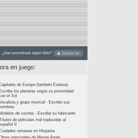
¿Has encontrado algún fallo?
ora en juego:
Capitales de Europa (también Eurasia)
Escribe los planetas según su proximidad
con el Sol
Vocalista y grupo musical - Escribe sus
nombres
Modelos de coches - Escribe su fabricante
Títulos de películas mal traducidas al
español II
Ciudades romanas en Hispania
Obras principales de Miguel Ángel