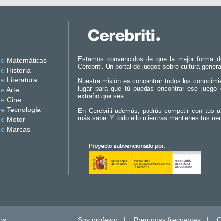
Estamos convencidos de que la mejor forma d
de
Matemáticas
Cerebriti. Un portal de juegos sobre cultura genera
de
Historia
de
Literatura
Nuestra misión es concentrar todos los conocimi
lugar para que tú puedas encontrar ese juego 
de
Arte
extraño que sea.
de
Cine
de
Tecnología
En Cerebriti además, podrás competir con tus a
más sabe. Y todo ello mientras mantienes tus ne
de
Motor
de
Marcas
os.
Soy profesor
|
Preguntas frecuentes
|
C