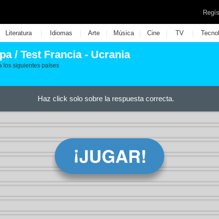
Regís
|
|
|
|
|
|
Literatura
Idiomas
Arte
Música
Cine
TV
Tecno
pa / Test Francia - Ucrania
a los siguientes países
Haz click solo sobre la respuesta correcta.