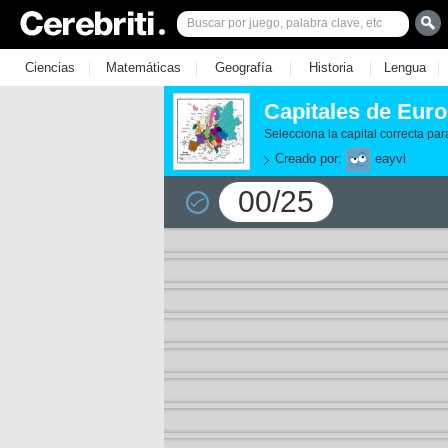
|
|
|
|
|
Ciencias
Matemáticas
Geografía
Historia
Lengua
Capitales de Euro
Selecciona la capital correcta par
Creado por:
eayvl
00/25