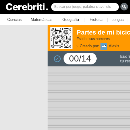
|
|
|
|
|
Ciencias
Matemáticas
Geografía
Historia
Lengua
Partes de mi bicic
Escribe sus nombres
Creado por:
Alexis
00/14
3)