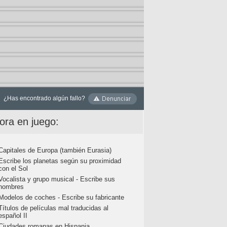
¿Has encontrado algún fallo?
ora en juego:
Capitales de Europa (también Eurasia)
Escribe los planetas según su proximidad
con el Sol
Vocalista y grupo musical - Escribe sus
nombres
Modelos de coches - Escribe su fabricante
Títulos de películas mal traducidas al
español II
Ciudades romanas en Hispania