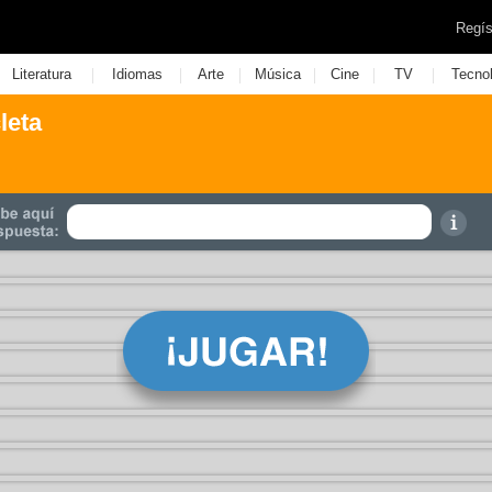
Regís
|
|
|
|
|
|
Literatura
Idiomas
Arte
Música
Cine
TV
Tecno
leta