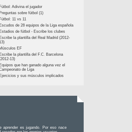
Fútbol: Adivina el jugador
Preguntas sobre fútbol (1)
Fútbol: 11 vs 11
Escudos de 28 equipos de la Liga española
Estadios de fútbol - Escribe los clubes
Escribe la plantilla del Real Madrid (2012-
13)
Músculos EF
Escribe la plantilla del F.C. Barcelona
(2012-13)
Equipos que han ganado alguna vez el
Campeonato de Liga
Ejercicios y sus músculos implicados
e aprender es jugando. Por eso nace
l creados por los propios usuarios.