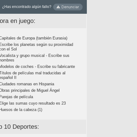
¿Has encontrado algún fallo?
ora en juego:
Capitales de Europa (también Eurasia)
Escribe los planetas según su proximidad
con el Sol
Vocalista y grupo musical - Escribe sus
nombres
Modelos de coches - Escribe su fabricante
Títulos de películas mal traducidas al
español II
Ciudades romanas en Hispania
Obras principales de Miguel Ángel
Parejas de película
Elige las sumas cuyo resultado es 23
Huesos de la cabeza (1)
p 10 Deportes: