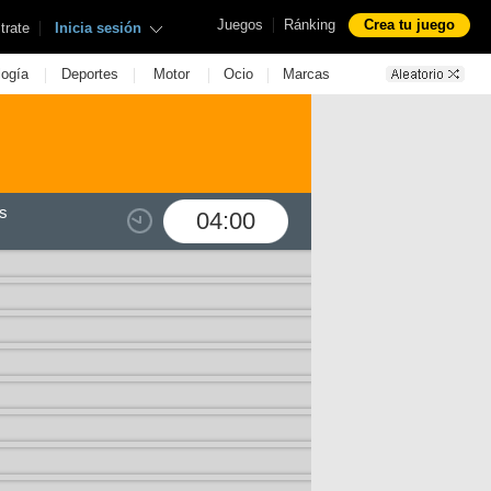
|
Juegos
Ránking
Crea tu juego
|
trate
Inicia sesión
|
|
|
|
logía
Deportes
Motor
Ocio
Marcas
s
04:00