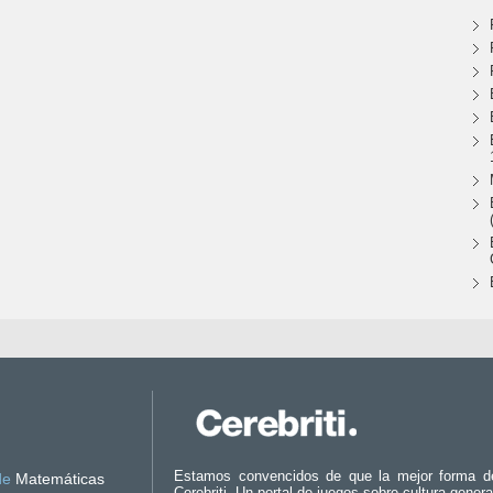
Estamos convencidos de que la mejor forma d
de
Matemáticas
Cerebriti. Un portal de juegos sobre cultura genera