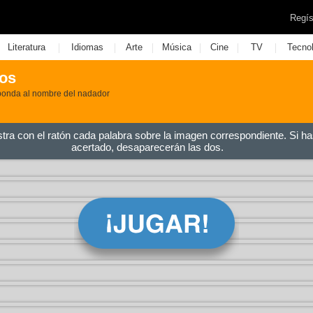
Regís
|
|
|
|
|
|
Literatura
Idiomas
Arte
Música
Cine
TV
Tecno
os
ponda al nombre del nadador
stra con el ratón cada palabra sobre la imagen correspondiente. Si ha
acertado, desaparecerán las dos.