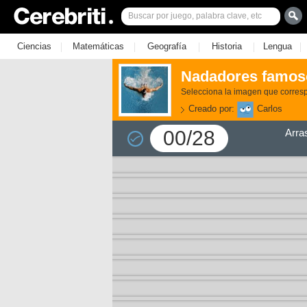
|
|
|
|
|
Ciencias
Matemáticas
Geografía
Historia
Lengua
Nadadores famos
Selecciona la imagen que corres
Creado por:
Carlos
00/28
Arra