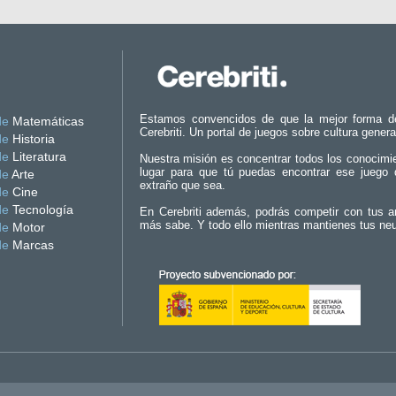
Estamos convencidos de que la mejor forma d
de
Matemáticas
Cerebriti. Un portal de juegos sobre cultura genera
de
Historia
de
Literatura
Nuestra misión es concentrar todos los conocimi
lugar para que tú puedas encontrar ese juego 
de
Arte
extraño que sea.
de
Cine
de
Tecnología
En Cerebriti además, podrás competir con tus a
más sabe. Y todo ello mientras mantienes tus ne
de
Motor
de
Marcas