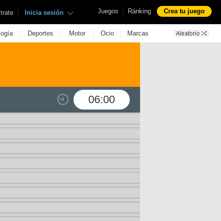
|
Juegos
Ránking
Crea tu juego
|
trate
Inicia sesión
|
|
|
|
logía
Deportes
Motor
Ocio
Marcas
06:00