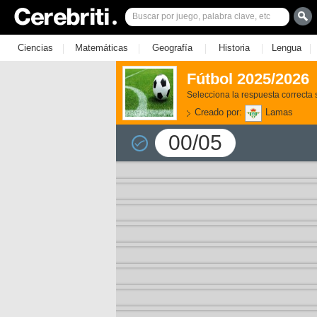
|
|
|
|
|
Ciencias
Matemáticas
Geografía
Historia
Lengua
Fútbol 2025/2026
Selecciona la respuesta correcta 
Creado por:
Lamas
00/05
3)