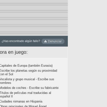
¿Has encontrado algún fallo?
ora en juego:
Capitales de Europa (también Eurasia)
Escribe los planetas según su proximidad
con el Sol
Vocalista y grupo musical - Escribe sus
nombres
Modelos de coches - Escribe su fabricante
Títulos de películas mal traducidas al
español II
Ciudades romanas en Hispania
Obras principales de Miguel Ángel