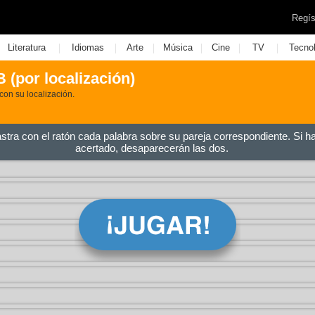
Regís
|
|
|
|
|
|
Literatura
Idiomas
Arte
Música
Cine
TV
Tecno
 (por localización)
con su localización.
astra con el ratón cada palabra sobre su pareja correspondiente. Si h
acertado, desaparecerán las dos.