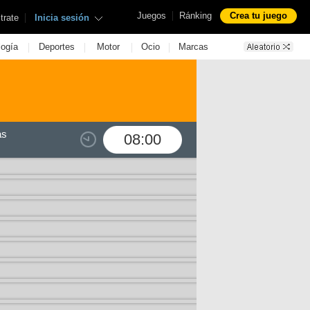
|
Juegos
Ránking
Crea tu juego
|
trate
Inicia sesión
|
|
|
|
logía
Deportes
Motor
Ocio
Marcas
as
08:00