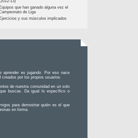
(2012-13)
Equipos que han ganado alguna vez el
Campeonato de Liga
Ejercicios y sus músculos implicados
e aprender es jugando. Por eso nace
l creados por los propios usuarios.
entos de nuestra comunidad en un solo
que buscas. Da igual lo específico o
migos para demostrar quién es el que
uronas en forma.