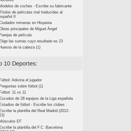
Modelos de coches - Escribe su fabricante
Títulos de películas mal traducidas al
español II
Ciudades romanas en Hispania
Obras principales de Miguel Ángel
Parejas de película
Elige las sumas cuyo resultado es 23
Huesos de la cabeza (1)
p 10 Deportes:
Fútbol: Adivina el jugador
Preguntas sobre fútbol (1)
Fútbol: 11 vs 11
Escudos de 28 equipos de la Liga española
Estadios de fútbol - Escribe los clubes
Escribe la plantilla del Real Madrid (2012-
13)
Músculos EF
Escribe la plantilla del F.C. Barcelona