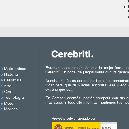
Estamos convencidos de que la mejor forma d
de
Matemáticas
Cerebriti. Un portal de juegos sobre cultura genera
de
Historia
de
Literatura
Nuestra misión es concentrar todos los conocimi
lugar para que tú puedas encontrar ese juego 
de
Arte
extraño que sea.
de
Cine
de
Tecnología
En Cerebriti además, podrás competir con tus a
más sabe. Y todo ello mientras mantienes tus ne
de
Motor
de
Marcas