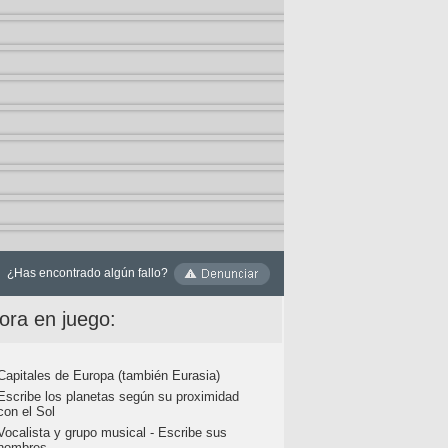
¿Has encontrado algún fallo?
ora en juego:
Capitales de Europa (también Eurasia)
Escribe los planetas según su proximidad
con el Sol
Vocalista y grupo musical - Escribe sus
nombres