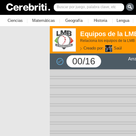
|
|
|
|
|
Ciencias
Matemáticas
Geografía
Historia
Lengua
Equipos de la LMB
Relaciona los equipos de la LMB 
Creado por:
Saúl
00/16
Arr
3)