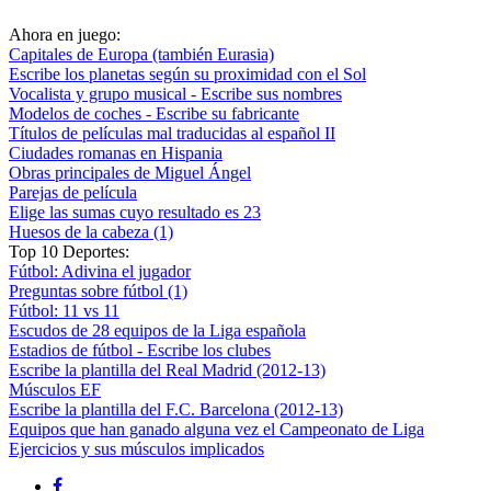
Ahora en juego:
Capitales de Europa (también Eurasia)
Escribe los planetas según su proximidad con el Sol
Vocalista y grupo musical - Escribe sus nombres
Modelos de coches - Escribe su fabricante
Títulos de películas mal traducidas al español II
Ciudades romanas en Hispania
Obras principales de Miguel Ángel
Parejas de película
Elige las sumas cuyo resultado es 23
Huesos de la cabeza (1)
Top 10 Deportes:
Fútbol: Adivina el jugador
Preguntas sobre fútbol (1)
Fútbol: 11 vs 11
Escudos de 28 equipos de la Liga española
Estadios de fútbol - Escribe los clubes
Escribe la plantilla del Real Madrid (2012-13)
Músculos EF
Escribe la plantilla del F.C. Barcelona (2012-13)
Equipos que han ganado alguna vez el Campeonato de Liga
Ejercicios y sus músculos implicados