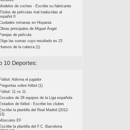
Modelos de coches - Escribe su fabricante
Títulos de películas mal traducidas al
español II
Ciudades romanas en Hispania
Obras principales de Miguel Ángel
Parejas de película
Elige las sumas cuyo resultado es 23
Huesos de la cabeza (1)
p 10 Deportes:
Fútbol: Adivina el jugador
Preguntas sobre fútbol (1)
Fútbol: 11 vs 11
Escudos de 28 equipos de la Liga española
Estadios de fútbol - Escribe los clubes
Escribe la plantilla del Real Madrid (2012-
13)
Músculos EF
Escribe la plantilla del F.C. Barcelona