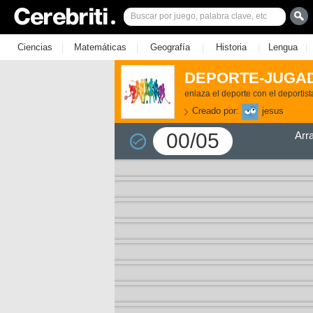
|
|
|
|
|
Ciencias
Matemáticas
Geografía
Historia
Lengua
DEPORTE-JUGA
enlaza el deporte con el deportist
Creado por:
jesus
00/05
Arr
3)