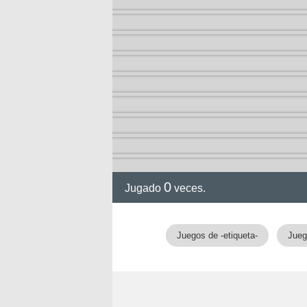
2-13)
ia de
0
Jugado
veces.
a
Juegos de -etiqueta-
Jueg
ga