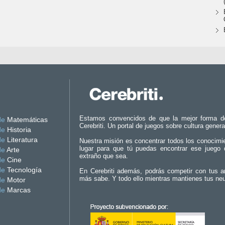
Estamos convencidos de que la mejor forma d
de
Matemáticas
Cerebriti. Un portal de juegos sobre cultura genera
de
Historia
de
Literatura
Nuestra misión es concentrar todos los conocimi
lugar para que tú puedas encontrar ese juego 
de
Arte
extraño que sea.
de
Cine
de
Tecnología
En Cerebriti además, podrás competir con tus a
más sabe. Y todo ello mientras mantienes tus ne
de
Motor
de
Marcas