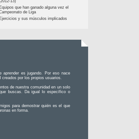
(2012-13)
Equipos que han ganado alguna vez el
Campeonato de Liga
Ejercicios y sus músculos implicados
e aprender es jugando. Por eso nace
l creados por los propios usuarios.
entos de nuestra comunidad en un solo
que buscas. Da igual lo específico o
migos para demostrar quién es el que
uronas en forma.