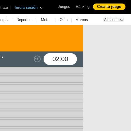
|
Juegos
Ránking
Crea tu juego
|
trate
Inicia sesión
|
|
|
|
logía
Deportes
Motor
Ocio
Marcas
as
02:00