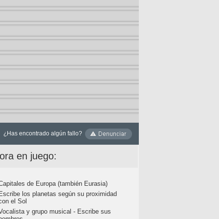
¿Has encontrado algún fallo?
ora en juego:
Capitales de Europa (también Eurasia)
Escribe los planetas según su proximidad
con el Sol
Vocalista y grupo musical - Escribe sus
nombres