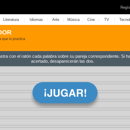
Regís
|
|
|
|
|
|
Literatura
Idiomas
Arte
Música
Cine
TV
Tecno
DOR
a que lo practica
astra con el ratón cada palabra sobre su pareja correspondiente. Si h
acertado, desaparecerán las dos.