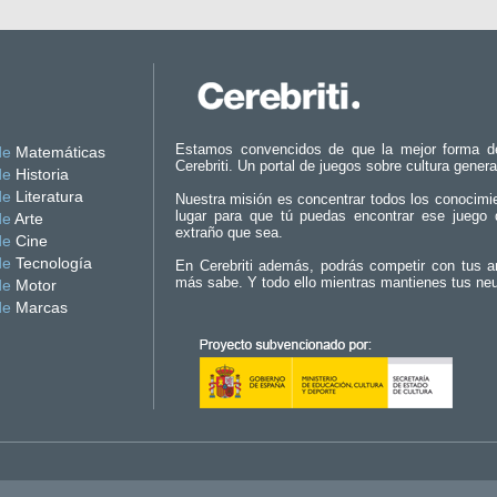
Estamos convencidos de que la mejor forma d
de
Matemáticas
Cerebriti. Un portal de juegos sobre cultura genera
de
Historia
de
Literatura
Nuestra misión es concentrar todos los conocimi
lugar para que tú puedas encontrar ese juego 
de
Arte
extraño que sea.
de
Cine
de
Tecnología
En Cerebriti además, podrás competir con tus a
más sabe. Y todo ello mientras mantienes tus ne
de
Motor
de
Marcas