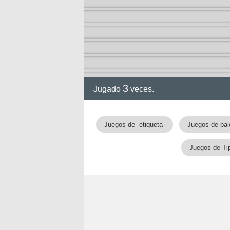
2-13)
ia de
3
Jugado
veces.
a
Juegos de -etiqueta-
Juegos de bal
Juegos de Ti
ga