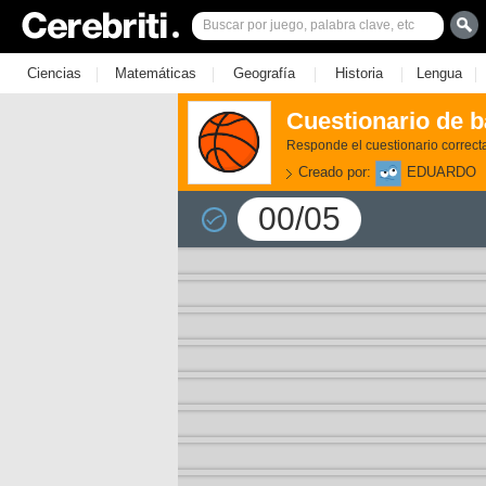
|
|
|
|
|
Ciencias
Matemáticas
Geografía
Historia
Lengua
Cuestionario de b
Responde el cuestionario correc
Creado por:
EDUARDO
00/05
3)