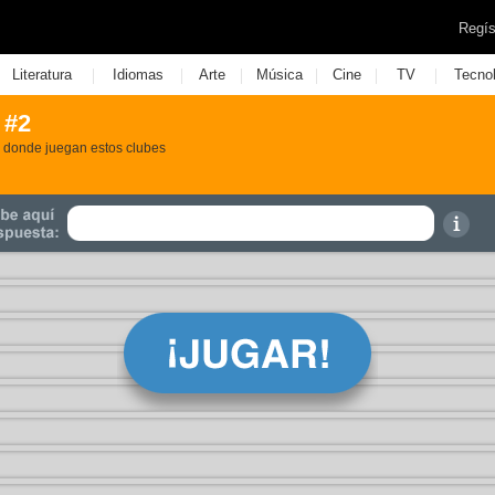
Regís
|
|
|
|
|
|
Literatura
Idiomas
Arte
Música
Cine
TV
Tecno
 #2
s donde juegan estos clubes