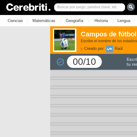
|
|
|
|
|
Ciencias
Matemáticas
Geografía
Historia
Lengua
Campos de fútbol
Escribe el nombre de los estadio
Creado por:
Raúl
00/10
3)