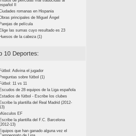
Títulos de películas mal traducidas al
español II
Ciudades romanas en Hispania
Obras principales de Miguel Ángel
Parejas de película
Elige las sumas cuyo resultado es 23
Huesos de la cabeza (1)
p 10 Deportes:
Fútbol: Adivina el jugador
Preguntas sobre fútbol (1)
Fútbol: 11 vs 11
Escudos de 28 equipos de la Liga española
Estadios de fútbol - Escribe los clubes
Escribe la plantilla del Real Madrid (2012-
13)
Músculos EF
Escribe la plantilla del F.C. Barcelona
(2012-13)
Equipos que han ganado alguna vez el
Campeonato de Liga