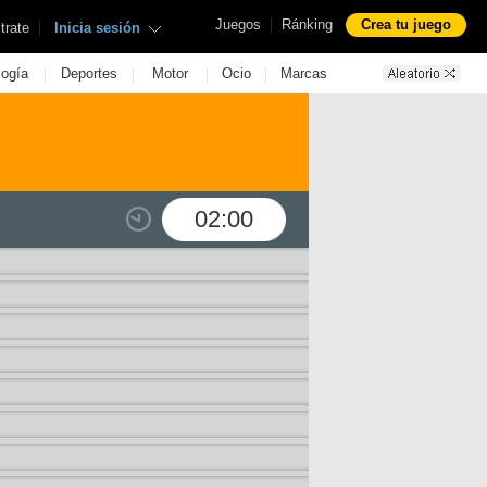
|
Juegos
Ránking
Crea tu juego
|
trate
Inicia sesión
|
|
|
|
logía
Deportes
Motor
Ocio
Marcas
02:00