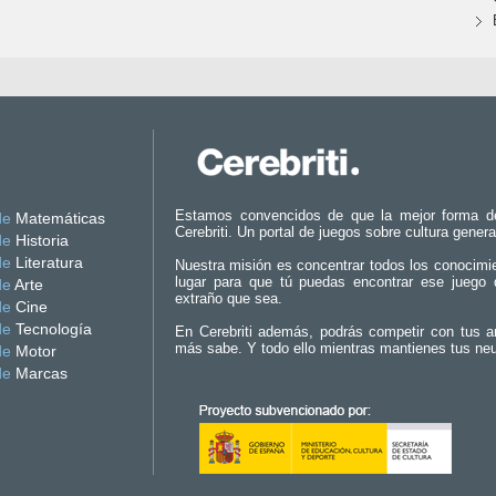
Estamos convencidos de que la mejor forma d
de
Matemáticas
Cerebriti. Un portal de juegos sobre cultura genera
de
Historia
de
Literatura
Nuestra misión es concentrar todos los conocimi
lugar para que tú puedas encontrar ese juego 
de
Arte
extraño que sea.
de
Cine
de
Tecnología
En Cerebriti además, podrás competir con tus a
más sabe. Y todo ello mientras mantienes tus ne
de
Motor
de
Marcas