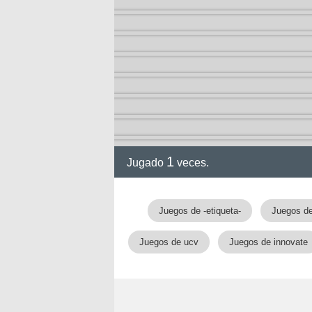
2-13)
ia de
1
Jugado
veces.
a
Juegos de -etiqueta-
Juegos de
Juegos de ucv
Juegos de innovate
ga