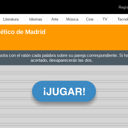
Regís
|
|
|
|
|
|
Literatura
Idiomas
Arte
Música
Cine
TV
Tecno
lético de Madrid
astra con el ratón cada palabra sobre su pareja correspondiente. Si h
acertado, desaparecerán las dos.