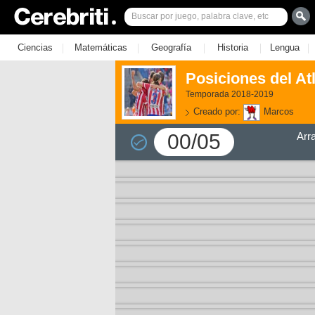
|
|
|
|
|
Ciencias
Matemáticas
Geografía
Historia
Lengua
Posiciones del At
Temporada 2018-2019
Creado por:
Marcos
00/05
Arr
3)