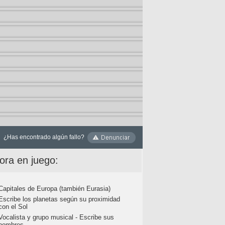
¿Has encontrado algún fallo?
ora en juego:
Capitales de Europa (también Eurasia)
Escribe los planetas según su proximidad
con el Sol
Vocalista y grupo musical - Escribe sus
nombres