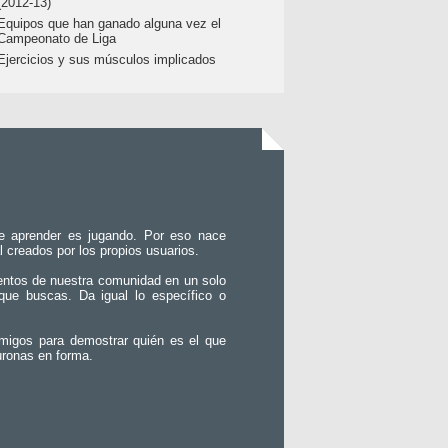
(2012-13)
Equipos que han ganado alguna vez el
Campeonato de Liga
Ejercicios y sus músculos implicados
e aprender es jugando. Por eso nace
l creados por los propios usuarios.
entos de nuestra comunidad en un solo
que buscas. Da igual lo específico o
migos para demostrar quién es el que
uronas en forma.