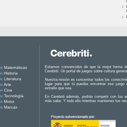
Estamos convencidos de que la mejor forma d
de
Matemáticas
Cerebriti. Un portal de juegos sobre cultura genera
de
Historia
de
Literatura
Nuestra misión es concentrar todos los conocimi
lugar para que tú puedas encontrar ese juego 
de
Arte
extraño que sea.
de
Cine
de
Tecnología
En Cerebriti además, podrás competir con tus a
más sabe. Y todo ello mientras mantienes tus ne
de
Motor
de
Marcas