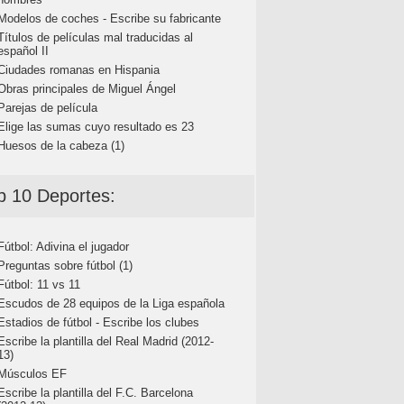
Modelos de coches - Escribe su fabricante
Títulos de películas mal traducidas al
español II
Ciudades romanas en Hispania
Obras principales de Miguel Ángel
Parejas de película
Elige las sumas cuyo resultado es 23
Huesos de la cabeza (1)
p 10 Deportes:
Fútbol: Adivina el jugador
Preguntas sobre fútbol (1)
Fútbol: 11 vs 11
Escudos de 28 equipos de la Liga española
Estadios de fútbol - Escribe los clubes
Escribe la plantilla del Real Madrid (2012-
13)
Músculos EF
Escribe la plantilla del F.C. Barcelona