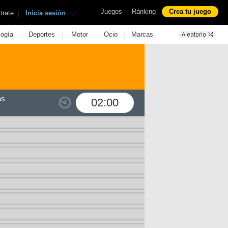
|
Juegos
Ránking
Crea tu juego
|
trate
Inicia sesión
|
|
|
|
logía
Deportes
Motor
Ocio
Marcas
as
02:00