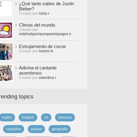
¿Qué tanto sabes de Justin
Bieber?
Creado por
romy r
Climas del mundo
Creado por
notelodigoniaunquemepages n
Estrujamiento de cocos
Creado por
noemi m
Adivina el cantante
asombroso
Creado por
valentina r
rending topics
inglés
English
20
ciencias
capitales
países
geografía