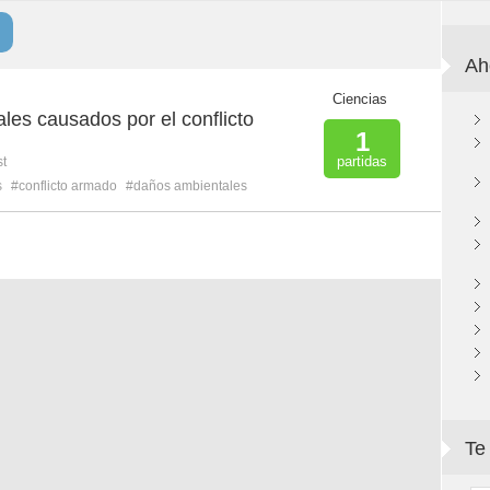
Ah
Ciencias
es causados por el conflicto
1
partidas
st
s
#conflicto armado
#daños ambientales
Te