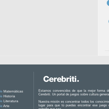
Estamos convencidos de que la mejor forma d
de
Matemáticas
Cerebriti. Un portal de juegos sobre cultura genera
de
Historia
de
Literatura
Nuestra misión es concentrar todos los conocimi
lugar para que tú puedas encontrar ese juego 
de
Arte
extraño que sea.