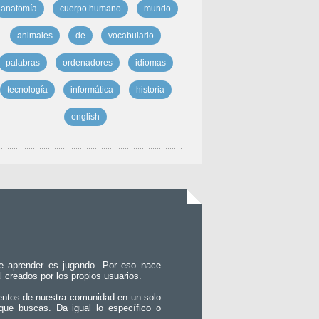
anatomía
cuerpo humano
mundo
animales
de
vocabulario
palabras
ordenadores
idiomas
tecnología
informática
historia
english
e aprender es jugando. Por eso nace
l creados por los propios usuarios.
entos de nuestra comunidad en un solo
que buscas. Da igual lo específico o