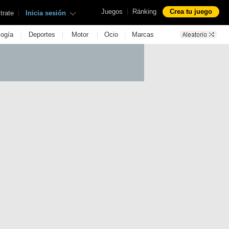
|
Juegos
Ránking
Crea tu juego
|
trate
Inicia sesión
|
|
|
|
logía
Deportes
Motor
Ocio
Marcas