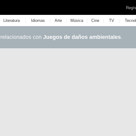
Regís
|
|
|
|
|
|
Literatura
Idiomas
Arte
Música
Cine
TV
Tecno
 relacionados con
Juegos de daños ambientales
.