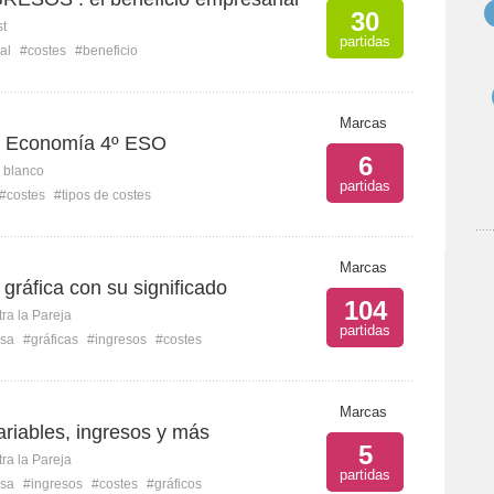
30
st
partidas
al
#costes
#beneficio
Marcas
s Economía 4º ESO
6
n blanco
partidas
#costes
#tipos de costes
Marcas
gráfica con su significado
104
ra la Pareja
partidas
sa
#gráficas
#ingresos
#costes
Marcas
variables, ingresos y más
5
ra la Pareja
partidas
sa
#ingresos
#costes
#gráficos