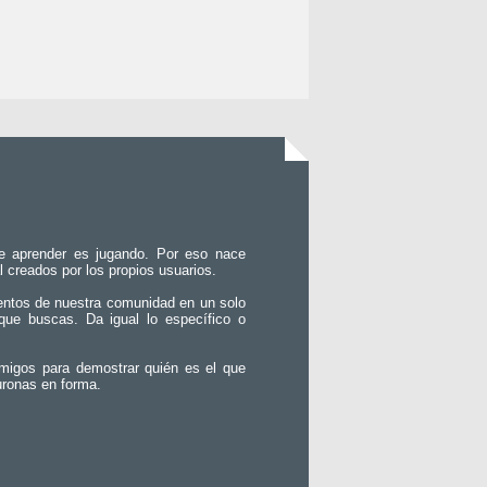
e aprender es jugando. Por eso nace
l creados por los propios usuarios.
entos de nuestra comunidad en un solo
que buscas. Da igual lo específico o
migos para demostrar quién es el que
uronas en forma.