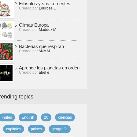
Filósofos y sus corrientes
Creado por
Lourdes C
Climas Europa
Creado por
Maddox M
Bacterias que respiran
Creado por
ANA M
Aprende los planetas en orden
Creado por
abel e
rending topics
inglés
English
20
ciencias
capitales
países
geografía