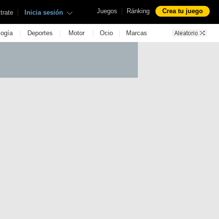
|
Juegos
Ránking
Crea tu juego
|
trate
Inicia sesión
|
|
|
|
logía
Deportes
Motor
Ocio
Marcas