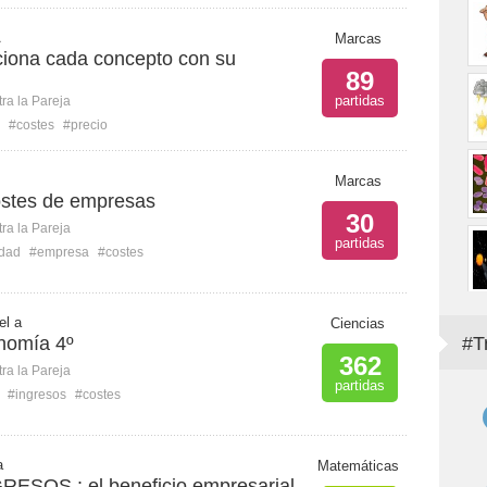
A
Marcas
iona cada concepto con su
89
partidas
ra la Pareja
#costes
#precio
Marcas
costes de empresas
30
ra la Pareja
partidas
idad
#empresa
#costes
el a
Ciencias
nomía 4º
#T
362
ra la Pareja
partidas
#ingresos
#costes
a
Matemáticas
ESOS : el beneficio empresarial