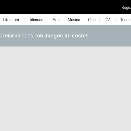
Regís
|
|
|
|
|
|
Literatura
Idiomas
Arte
Música
Cine
TV
Tecno
s relacionados con
Juegos de costes
.