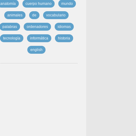
anatomía
cuerpo humano
mundo
animales
de
vocabulario
palabras
ordenadores
idiomas
tecnología
informática
historia
english