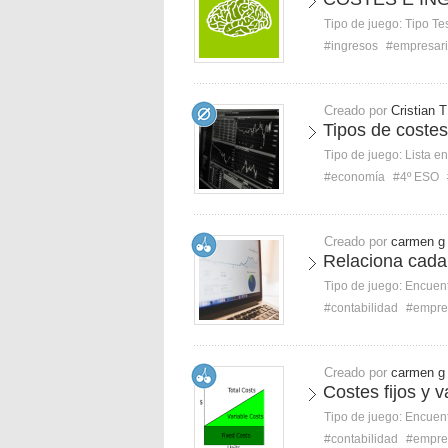
Tipo de juego:
Tipo Te
#ingresos
#empresari
Creado por
Cristian T
Tipos de coste
Tipo de juego:
Lista e
#economía
#4º ESO
Creado por
carmen g
Relaciona cada 
Tipo de juego:
Encuent
#contabilidad
#empre
Creado por
carmen g
Costes fijos y 
Tipo de juego:
Encuent
#contabilidad
#empre