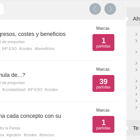
Ah
Marcas
resos, costes y beneficios
1
l de preguntas
partidas
#4º ESO
#costes
#beneficios
Marcas
mula de...?
39
l de preguntas
partidas
#contabilidad
#4º ESO
#costes
A
Marcas
ona cada concepto con su
1
Te
partidas
ra la Pareja
sa
#gestión
#costes
#precios