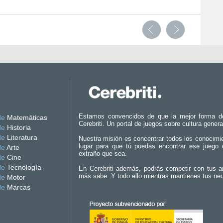
Estamos convencidos de que la mejor forma d
de
Matemáticas
Cerebriti. Un portal de juegos sobre cultura genera
de
Historia
de
Literatura
Nuestra misión es concentrar todos los conocimi
lugar para que tú puedas encontrar ese juego 
de
Arte
extraño que sea.
de
Cine
de
Tecnología
En Cerebriti además, podrás competir con tus a
más sabe. Y todo ello mientras mantienes tus ne
de
Motor
de
Marcas