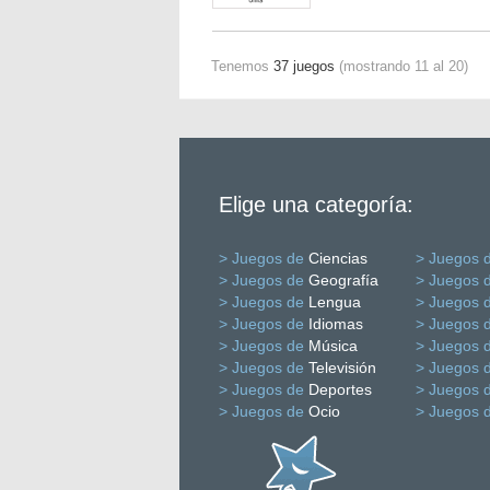
Tenemos
37 juegos
(mostrando 11 al 20)
Elige una categoría:
> Juegos de
Ciencias
> Juegos 
> Juegos de
Geografía
> Juegos 
> Juegos de
Lengua
> Juegos 
> Juegos de
Idiomas
> Juegos 
> Juegos de
Música
> Juegos 
> Juegos de
Televisión
> Juegos 
> Juegos de
Deportes
> Juegos 
> Juegos de
Ocio
> Juegos 