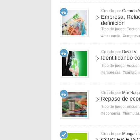
Creado por
Gerardo 
Empresa: Relac
definición
Tipo de juego:
Encuent
#economía
#empresa
Creado por
David V
Identificando 
Tipo de juego:
Encuent
#empresas
#contabil
Creado por
Mar-Raqu
Repaso de eco
Tipo de juego:
Encuent
#economía
#fórmulas
Creado por
Menganit
COSTES E INGR