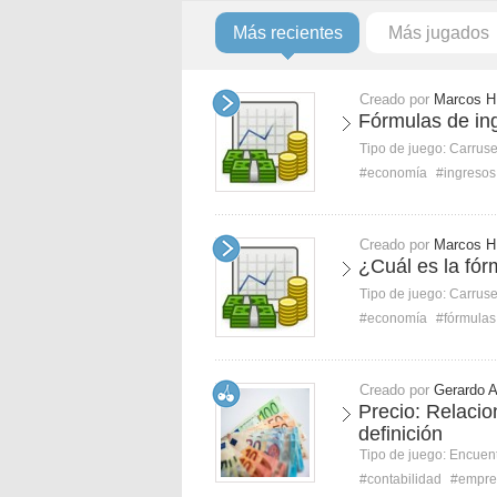
Más recientes
Más jugados
Creado por
Marcos H
Fórmulas de ing
Tipo de juego:
Carruse
#economía
#ingresos
Creado por
Marcos H
¿Cuál es la fór
Tipo de juego:
Carruse
#economía
#fórmulas
Creado por
Gerardo 
Precio: Relaci
definición
Tipo de juego:
Encuent
#contabilidad
#empre