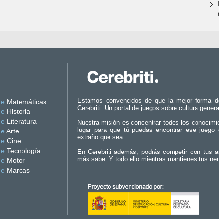
Estamos convencidos de que la mejor forma d
de
Matemáticas
Cerebriti. Un portal de juegos sobre cultura genera
de
Historia
de
Literatura
Nuestra misión es concentrar todos los conocimi
lugar para que tú puedas encontrar ese juego 
de
Arte
extraño que sea.
de
Cine
de
Tecnología
En Cerebriti además, podrás competir con tus a
más sabe. Y todo ello mientras mantienes tus ne
de
Motor
de
Marcas