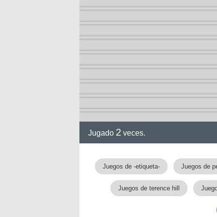
ol I
ol II
2
Jugado
veces.
Juegos de -etiqueta-
Juegos de p
rvel
Juegos de terence hill
Juego