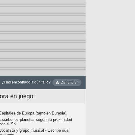
¿Has encontrado algún fallo?
ora en juego:
Capitales de Europa (también Eurasia)
Escribe los planetas según su proximidad
con el Sol
Vocalista y grupo musical - Escribe sus
nombres