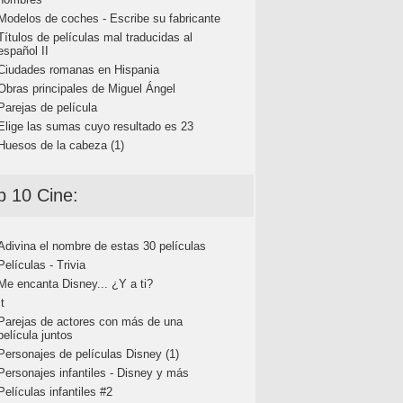
Modelos de coches - Escribe su fabricante
Títulos de películas mal traducidas al
español II
Ciudades romanas en Hispania
Obras principales de Miguel Ángel
Parejas de película
Elige las sumas cuyo resultado es 23
Huesos de la cabeza (1)
p 10 Cine:
Adivina el nombre de estas 30 películas
Películas - Trivia
Me encanta Disney... ¿Y a ti?
It
Parejas de actores con más de una
película juntos
Personajes de películas Disney (1)
Personajes infantiles - Disney y más
Películas infantiles #2