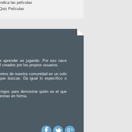
Indica las películas
Quiz Películas
e aprender es jugando. Por eso nace
l creados por los propios usuarios.
entos de nuestra comunidad en un solo
que buscas. Da igual lo específico o
migos para demostrar quién es el que
uronas en forma.