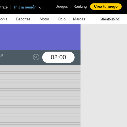
|
Juegos
Ránking
Crea tu juego
|
trate
Inicia sesión
|
|
|
|
logía
Deportes
Motor
Ocio
Marcas
as
02:00