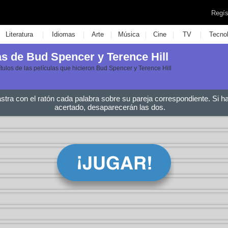
Regís
|
|
|
|
|
|
Literatura
Idiomas
Arte
Música
Cine
TV
Tecno
las de Bud Spencer y Terence Hill
ítulos de las películas que hicieron Bud Spencer y Terence Hill
astra con el ratón cada palabra sobre su pareja correspondiente. Si h
acertado, desaparecerán las dos.