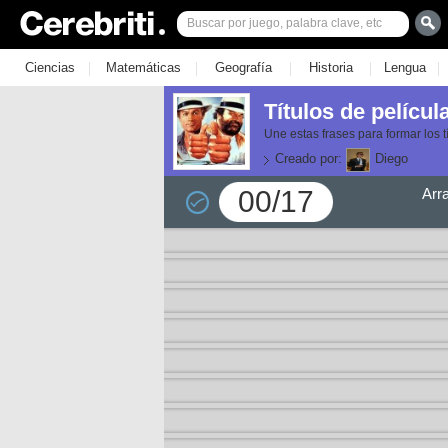
|
|
|
|
|
Ciencias
Matemáticas
Geografía
Historia
Lengua
Títulos de pelícu
Une estas frases para formar los t
Creado por:
Diego
00/17
Arr
or