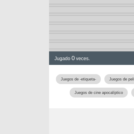
ol I
ol II
0
Jugado
veces.
Juegos de -etiqueta-
Juegos de pel
Juegos de cine apocalíptico
rvel