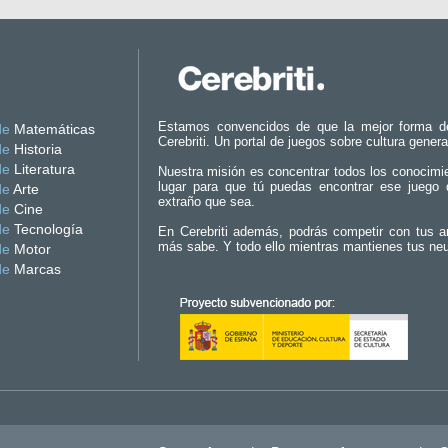
Estamos convencidos de que la mejor forma d
de
Matemáticas
Cerebriti. Un portal de juegos sobre cultura genera
de
Historia
de
Literatura
Nuestra misión es concentrar todos los conocimi
lugar para que tú puedas encontrar ese juego 
de
Arte
extraño que sea.
de
Cine
de
Tecnología
En Cerebriti además, podrás competir con tus a
más sabe. Y todo ello mientras mantienes tus ne
de
Motor
de
Marcas