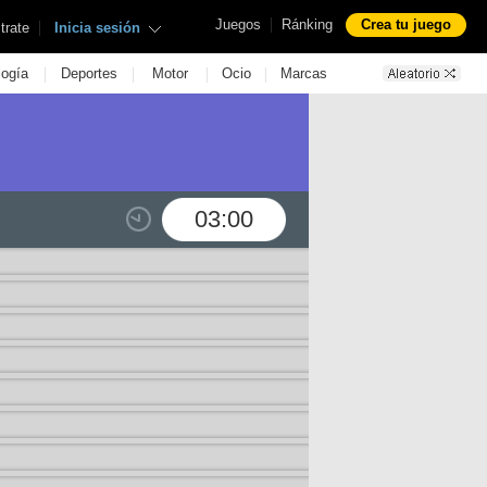
|
Juegos
Ránking
Crea tu juego
|
trate
Inicia sesión
|
|
|
|
logía
Deportes
Motor
Ocio
Marcas
03:00