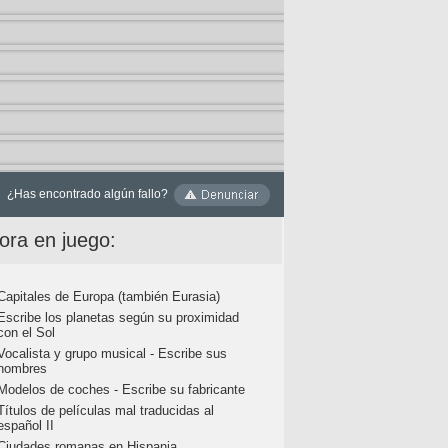
¿Has encontrado algún fallo?
ora en juego:
Capitales de Europa (también Eurasia)
Escribe los planetas según su proximidad
con el Sol
Vocalista y grupo musical - Escribe sus
nombres
Modelos de coches - Escribe su fabricante
Títulos de películas mal traducidas al
español II
Ciudades romanas en Hispania