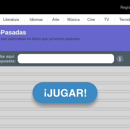
Regís
|
|
|
|
|
|
Literatura
Idiomas
Arte
Música
Cine
TV
Tecno
s-Pasadas
las que vaticinaban un futuro que ya hemos superado