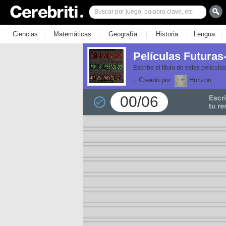
|
|
|
|
|
Ciencias
Matemáticas
Geografía
Historia
Lengua
Películas Futura
Escribe el título de estas pelícu
Creado por:
Horizon
00/06
or